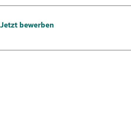
Jetzt bewerben
Nicht die passende Stelle?
Der Stellenmarkt hält noch mehr Chancen für dich bereit. Schau