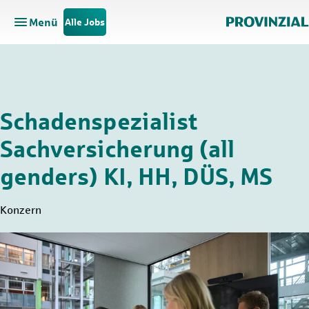
Menü
Alle Jobs
Hauptnavigation öffnen
Zum Hauptinhalt springen
Zur Navigation springen
Schadenspezialist
Sachversicherung (all
genders) KI, HH, DÜS, MS
Konzern