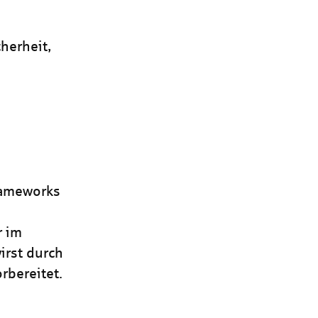
herheit,
rameworks
r im
irst durch
rbereitet.