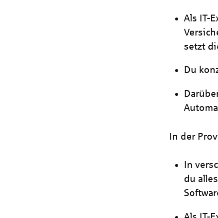
Als IT-
Versich
setzt d
Du kon
Darüber
Automat
In der Pro
In vers
du alle
Softwa
Als IT-