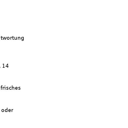
antwortung
, 14
frisches
t oder