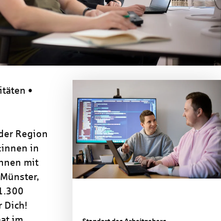
itäten •
 der Region
:innen in
nnen mit
 Münster,
 1.300
 Dich!
at im