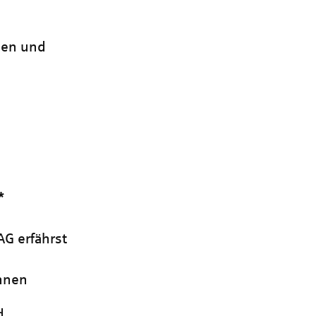
gen und
*
AG erfährst
nnen
d