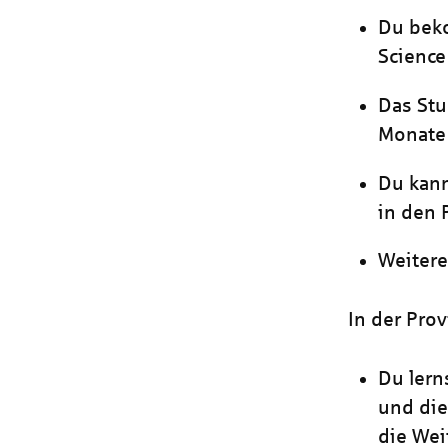
Du bek
Science
Das Stu
Monate 
Du kann
in den
Weitere
In der Pro
Du lern
und di
die We