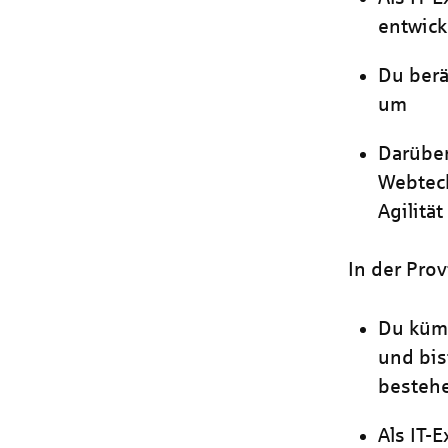
entwick
Du berä
um
Darüber
Webtech
Agilität
In der Pro
Du kümm
und bis
besteh
Als IT-