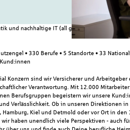
ik und nachhaltige IT (all genders) 2026
utzengel • 330 Berufe • 5 Standorte • 33 National
 Kund:innen
zial Konzern sind wir Versicherer und Arbeitgeber
chaftlicher Verantwortung. Mit 12.000 Mitarbeiter
nen Berufsgruppen begeistern wir unsere Kund:i
und Verlässlichkeit. Ob in unseren Direktionen in
, Hamburg, Kiel und Detmold oder vor Ort in den
 wir haben unendlich viele Perspektiven - auch für
hr über uns und finde auch Deine berufliche Heim