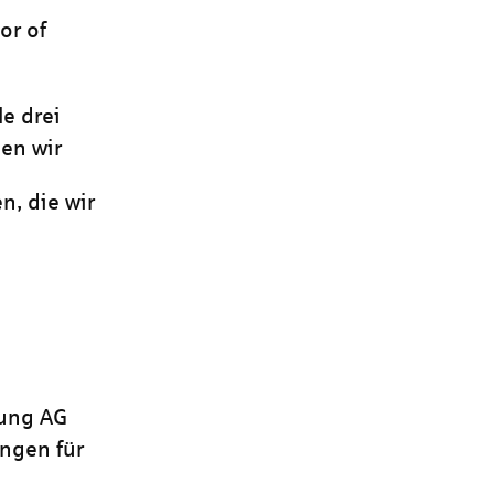
or of
le drei
en wir
, die wir
rung AG
ngen für