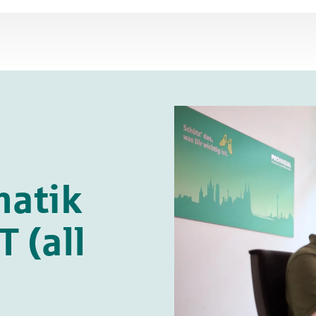
matik
 (all