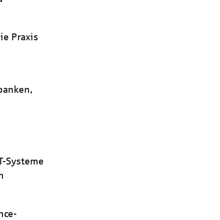
ie Praxis
banken,
IT-Systeme
n
nce-