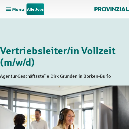
Menü
Alle Jobs
Hauptnavigation öffnen
Zum Hauptinhalt springen
Zur Navigation springen
Vertriebsleiter/in Vollzeit
(m/w/d)
Agentur
Geschäftsstelle Dirk Grunden in Borken-Burlo