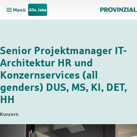
Menü
Alle Jobs
Hauptnavigation öffnen
Zum Hauptinhalt springen
Zur Navigation springen
Senior Projektmanager IT-
Architektur HR und
Konzernservices (all
genders) DUS, MS, KI, DET,
HH
Konzern