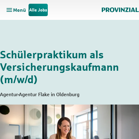
Menü
Alle Jobs
Hauptnavigation öffnen
Zum Hauptinhalt springen
Zur Navigation springen
Schülerpraktikum als
Versicherungskaufmann
(m/w/d)
Agentur
Agentur Flake in Oldenburg