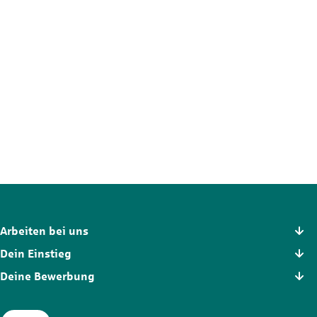
Nicht die passende Stelle?
Der Stellenmarkt hält noch mehr Chancen für dich bereit. Schau
dich dort in Ruhe um und finde die Position, die wirklich zu dir
passt.
Zum Stellenmarkt
Arbeiten bei uns
Dein Einstieg
Deine Bewerbung