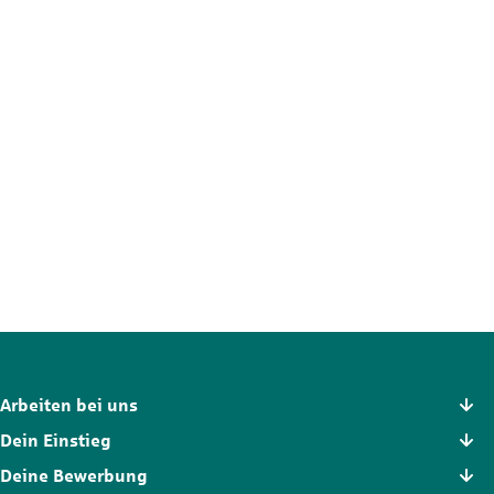
Nicht die passende Stelle?
Der Stellenmarkt hält noch mehr Chancen für dich bereit. Schau
dich dort in Ruhe um und finde die Position, die wirklich zu dir
passt.
Zum Stellenmarkt
Arbeiten bei uns
Dein Einstieg
Deine Bewerbung