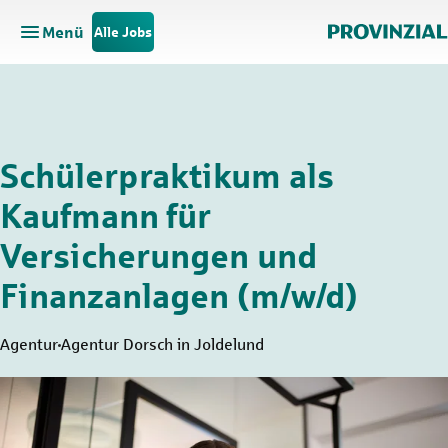
Menü
Alle Jobs
Hauptnavigation öffnen
Zum Hauptinhalt springen
Zur Navigation springen
Schülerpraktikum als
Kaufmann für
Versicherungen und
Finanzanlagen (m/w/d)
Agentur
Agentur Dorsch in Joldelund