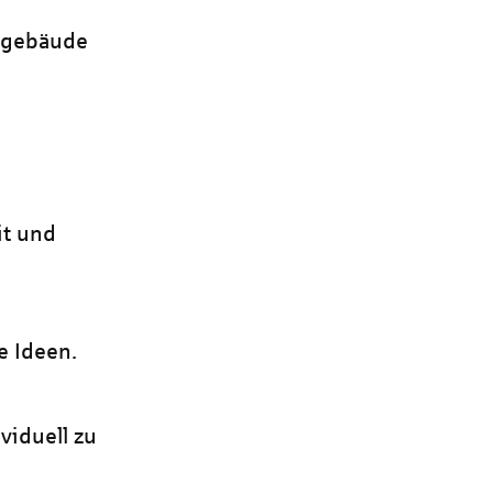
hngebäude
it und
e Ideen.
viduell zu