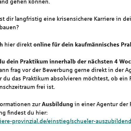
and gehen können.
 dir langfristig eine krisensichere Karriere in de
fbauen?
ch
hier direkt
online für dein kaufmännisches Pra
du dein Praktikum innerhalb der nächsten 4 Wo
ann
frag vor der Bewerbung gerne direkt in der A
r du das Praktikum absolvieren möchtest, ob ein P
schzeitraum frei ist.
formationen zur
Ausbildung
in einer Agentur der 
g findest du hier:
riere-provinzial.de/einstieg/schueler-auszubilden