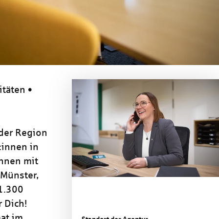
itäten •
 der Region
:innen in
nnen mit
 Münster,
 1.300
 Dich!
at im