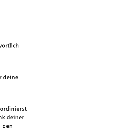
ortlich
ür deine
ordinierst
nk deiner
n den