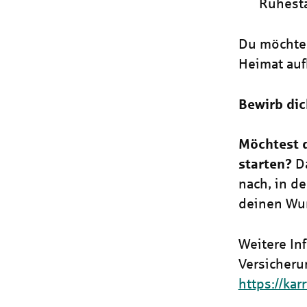
Ruhest
Du möchtest
Heimat au
Bewirb di
Möchtest 
starten?
D
nach, in de
deinen Wun
Weitere In
Versicherun
https://kar