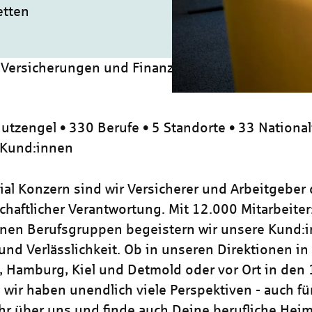
etten
 Versicherungen und Finanzanlagen (m/w/d)
utzengel • 330 Berufe • 5 Standorte • 33 National
 Kund:innen
zial Konzern sind wir Versicherer und Arbeitgeber
chaftlicher Verantwortung. Mit 12.000 Mitarbeiter
nen Berufsgruppen begeistern wir unsere Kund:i
und Verlässlichkeit. Ob in unseren Direktionen in
, Hamburg, Kiel und Detmold oder vor Ort in den
 wir haben unendlich viele Perspektiven - auch für
hr über uns und finde auch Deine berufliche Heim