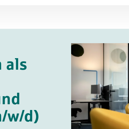
 als
und
/w/d)