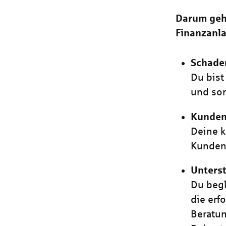
Darum geht
Finanzanl
Schad
Du bist
und sor
Kunden
Deine 
Kunden
Unterst
Du begl
die erf
Beratun