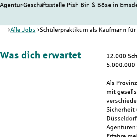
Agentur
Geschäftsstelle Pish Bin & Böse in Emsd
Startseite
Alle Jobs
Schülerpraktikum als Kaufmann für
Was dich erwartet
12.000 Sch
5.000.000
Als Provin
mit gesells
verschiede
Sicherheit 
Düsseldorf
Agenturen:
Erfahre me