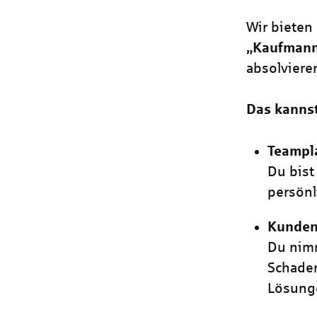
Wir bieten 
„Kaufmann
absolviere
Das kanns
Teampl
Du bist
persönl
Kunden
Du nim
Schaden
Lösunge