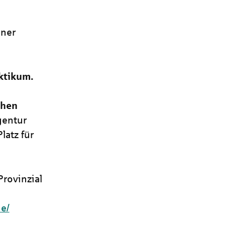
iner
ktikum.
chen
gentur
latz für
Provinzial
de/