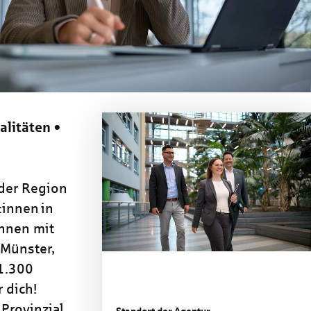
alitäten •
 der Region
:innen in
nnen mit
 Münster,
 1.300
 dich!
Provinzial