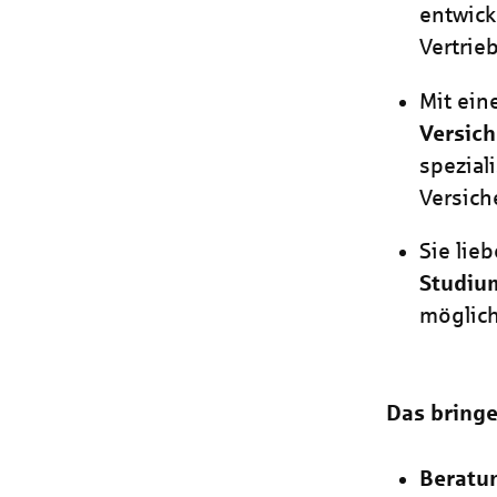
entwick
Vertrie
Mit ein
Versic
spezial
Versich
Sie lie
Studium
möglich
Das bringe
Beratu