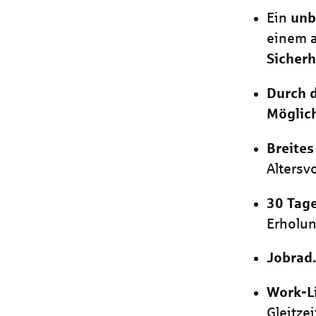
Ein
unb
einem a
Sicherh
Durch d
Möglich
Breites
Altersv
30 Tage
Erholun
Jobrad.
Work-L
Gleitze