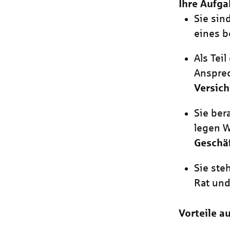
Ihre Aufga
Sie sin
eines 
Als Tei
Ansprec
Versic
Sie ber
legen W
Geschä
Sie st
Rat und
Vorteile au