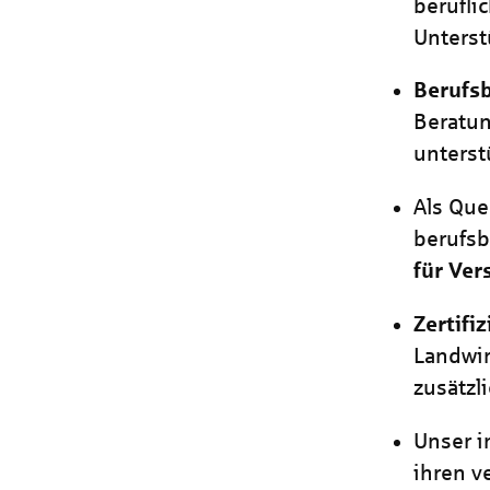
berufli
Unterst
Berufs
Beratun
unterst
Als Que
berufs
für Ver
Zertif
Landwir
zusätzl
Unser 
ihren v