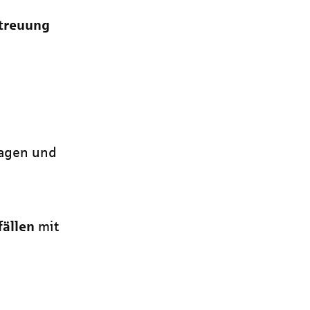
treuung
ragen und
fällen
mit