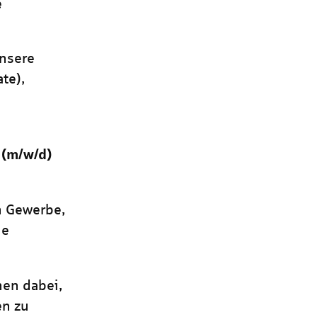
e
unsere
te),
n
(m/w/d)
 Gewerbe,
ne
nen dabei,
en zu