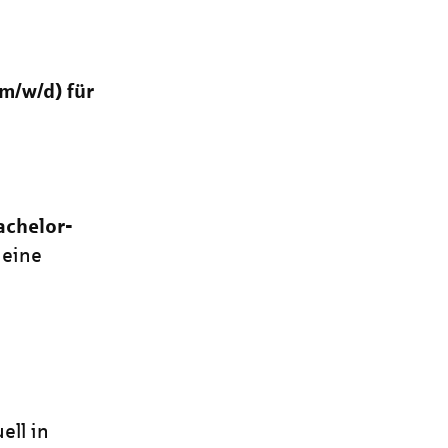
(m/w/d)
für
achelor-
 eine
ell in