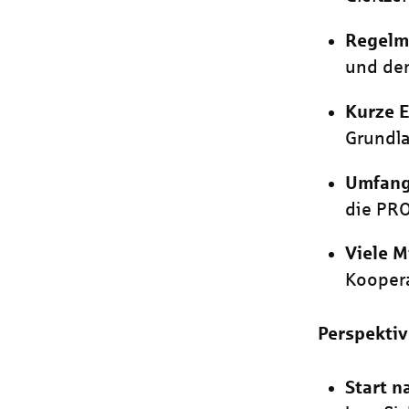
Regelm
und de
Kurze 
Grundla
Umfang
die PR
Viele 
Koopera
Perspektiv
Start 