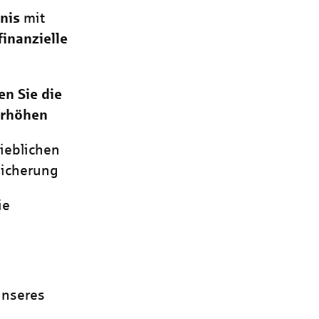
nis
mit
finanzielle
n Sie die
erhöhen
rieblichen
sicherung
ie
unseres