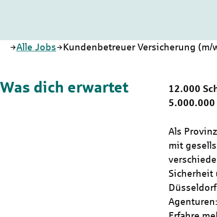
Startseite
Alle Jobs
Kundenbetreuer Versicherung (m/w/
Was dich erwartet
12.000 Sch
5.000.000
Als Provin
mit gesells
verschiede
Sicherheit 
Düsseldorf
Agenturen: 
Erfahre me