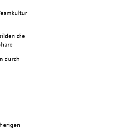
Teamkultur
bilden die
phäre
en
durch
sherigen