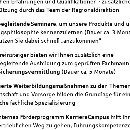
chen Erfahrungen und Qualifikationen - zusätzlich
ützung durch das Team der Regionaldirektion
begleitende
Seminare
, um unsere Produkte und 
gsphilosophie kennenzulernen (Dauer ca. 3 Mona
ützen Sie dabei schnell „anzukommen“
reinsteiger bieten wir Ihnen zusätzlich eine
begleitende Ausbildung zum geprüften
Fachman
sicherungsvermittlung
(Dauer ca. 5 Monate)
izierte Weiterbildungsmaßnahmen
zu den Themen
tschaft und Vorsorge bilden die Grundlage für ei
iche fachliche Spezialisierung
internes Förderprogramm
KarriereCampus
hilft Ih
ertrieblichen Weg zu gehen, Führungskompetenz