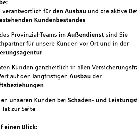
be:
d verantwortlich für den
Ausbau
und die aktive
Be
bestehenden
Kundenbestandes
l des Provinzial-Teams im
Außendienst
sind Sie
hpartner für unsere Kunden vor Ort und in der
herungsagentur
aten Kunden ganzheitlich in allen Versicherungsf
ert auf den langfristigen
Ausbau
der
ftsbeziehungen
ehen unseren Kunden bei
Schaden- und Leistungs
 Tat zur Seite
f einen Blick: