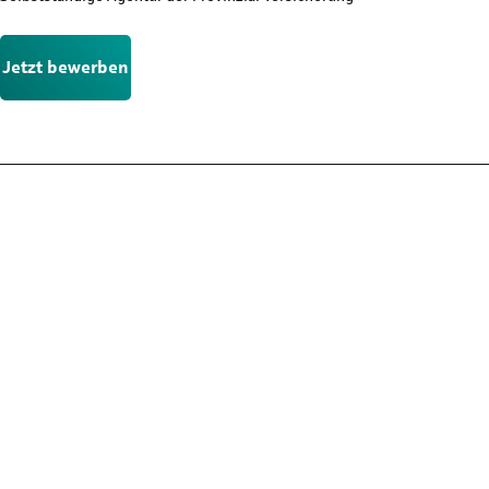
Jetzt bewerben
Nicht die passende Stelle?
Der Stellenmarkt hält noch mehr Chancen für dich bereit. Schau
dich dort in Ruhe um und finde die Position, die wirklich zu dir