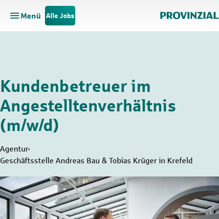
Menü
Alle Jobs
Hauptnavigation öffnen
Zum Hauptinhalt springen
Zur Navigation springen
Kundenbetreuer im
Angestelltenverhältnis
(m/w/d)
Agentur
Geschäftsstelle Andreas Bau & Tobias Krüger in Krefeld