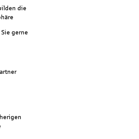
bilden die
phäre
 Sie gerne
artner
sherigen
e