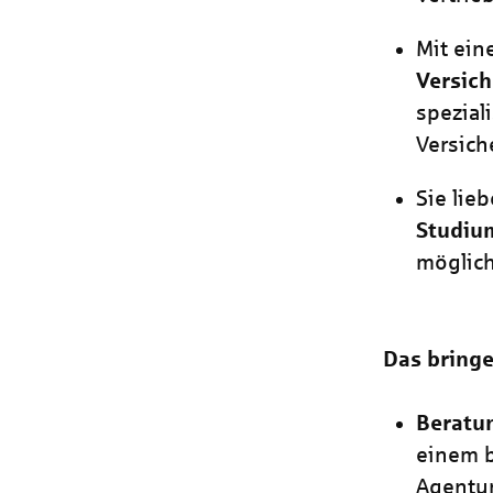
Mit ein
Versic
spezial
Versich
Sie lie
Studium
möglich
Das bringe
Beratu
einem 
Agentur