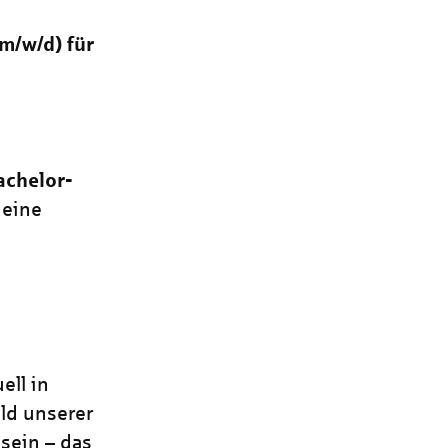
(m/w/d)
für
achelor-
 eine
ell in
ld unserer
 sein – das