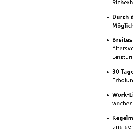
Sicherh
Durch d
Möglich
Breites
Altersv
Leistu
30 Tage
Erholun
Work-L
wöchent
Regelm
und de