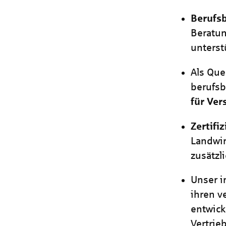
Berufs
Beratun
unterst
Als Que
berufs
für Ver
Zertif
Landwir
zusätzl
Unser 
ihren v
entwick
Vertrie