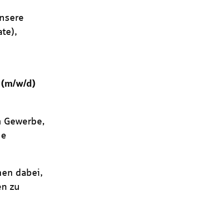
unsere
te),
n
(m/w/d)
 Gewerbe,
ne
nen dabei,
en zu