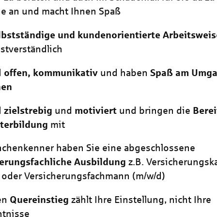
Sie an und macht Ihnen Spaß
lbstständige und kundenorientierte Arbeitsweis
bstverständlich
d
offen, kommunikativ
und haben
Spaß am Umga
hen
d
zielstrebig
und
motiviert
und bringen die
Berei
iterbildung
mit
nchenkenner haben Sie eine abgeschlossene
herungsfachliche Ausbildung
z.B. Versicherungs
oder Versicherungsfachmann
(m/w/d)
nen
Quereinstieg
zählt Ihre Einstellung, nicht Ihre
ntnisse