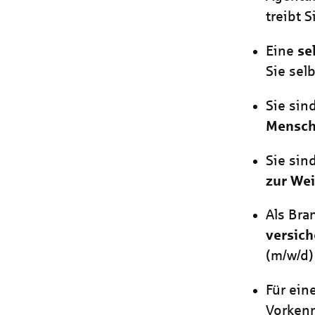
treibt 
Eine
se
Sie sel
Sie sin
Mensc
Sie sin
zur We
Als Bra
versic
(m/w/d)
Für ei
Vorken