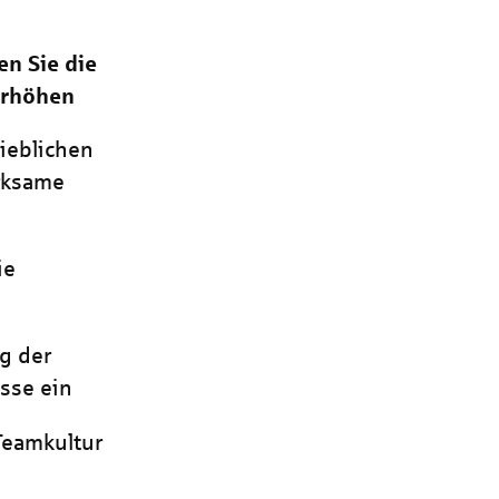
n Sie die
erhöhen
rieblichen
rksame
ie
g der
isse ein
Teamkultur