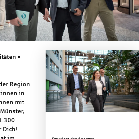
itäten •
 der Region
:innen in
nnen mit
 Münster,
 1.300
 Dich!
at im