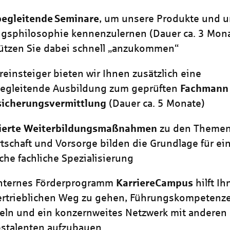
begleitende
Seminare
, um unsere Produkte und 
gsphilosophie kennenzulernen (Dauer ca. 3 Mona
ützen Sie dabei schnell „anzukommen“
reinsteiger bieten wir Ihnen zusätzlich eine
begleitende Ausbildung zum geprüften
Fachman
sicherungsvermittlung
(Dauer ca. 5 Monate)
izierte Weiterbildungsmaßnahmen
zu den Themen
tschaft und Vorsorge bilden die Grundlage für ei
iche fachliche Spezialisierung
internes Förderprogramm
KarriereCampus
hilft Ih
ertrieblichen Weg zu gehen, Führungskompetenz
eln und ein konzernweites Netzwerk mit anderen
bstalenten aufzubauen