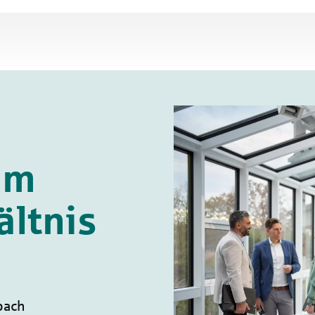
im
ältnis
bach