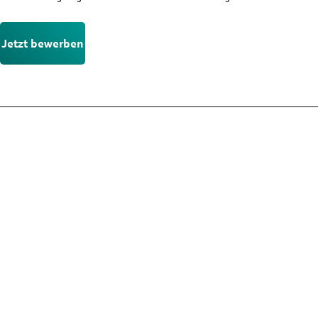
Jetzt bewerben
Nicht die passende Stelle?
Der Stellenmarkt hält noch mehr Chancen für dich bereit. Schau
dich dort in Ruhe um und finde die Position, die wirklich zu dir