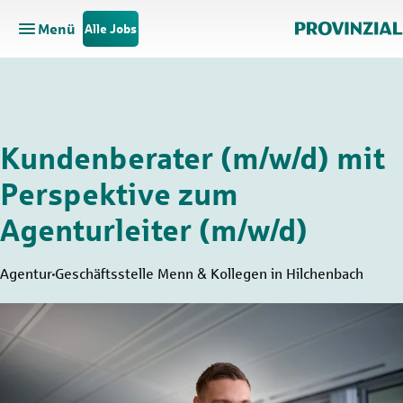
Menü
Alle Jobs
Hauptnavigation öffnen
Zum Hauptinhalt springen
Zur Navigation springen
Kundenberater (m/w/d) mit
Perspektive zum
Agenturleiter (m/w/d)
Agentur
Geschäftsstelle Menn & Kollegen in Hilchenbach