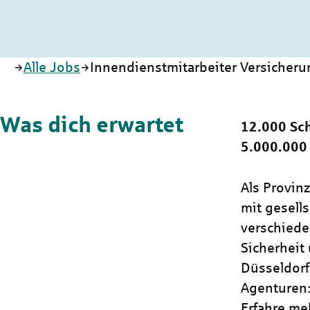
Startseite
Alle Jobs
Innendienstmitarbeiter Versicherun
Was dich erwartet
12.000 Sch
5.000.000
Als Provin
mit gesells
verschiede
Sicherheit 
Düsseldorf
Agenturen: 
Erfahre me