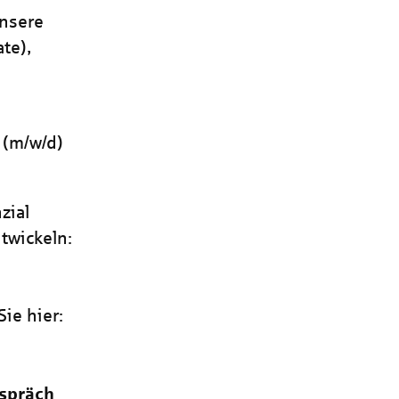
unsere
te),
n
(m/w/d)
zial
twickeln:
ie hier:
spräch