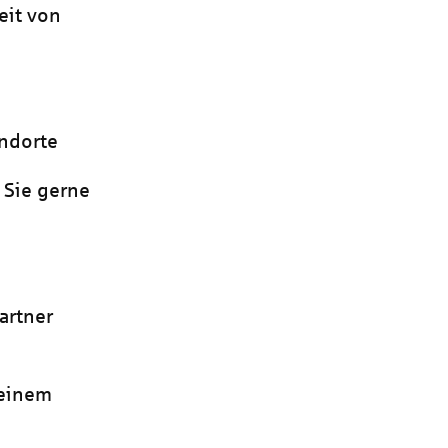
eit von
andorte
 Sie gerne
artner
einem