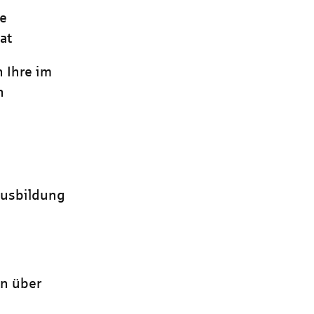
ie
at
n Ihre im
n
Ausbildung
n über