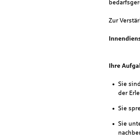
bedarfsger
Zur Verstä
Innendien
Ihre Aufga
Sie sin
der Erl
Sie spr
Sie unt
nachbe