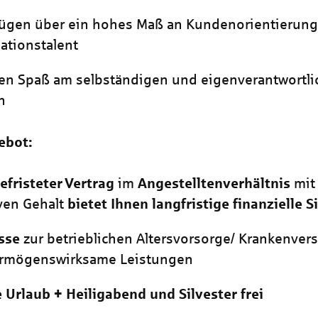
fügen über ein hohes Maß an Kundenorientierun
ationstalent
en Spaß am selbständigen und eigenverantwortl
n
ebot:
efristeter
Vertrag
im
Angestelltenverhältnis
mit
iven Gehalt
bietet Ihnen langfristige finanzielle S
sse
zur betrieblichen Altersvorsorge/ Krankenver
ermögenswirksame Leistungen
 Urlaub + Heiligabend und Silvester frei