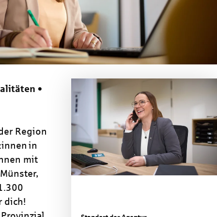
alitäten •
 der Region
:innen in
nnen mit
 Münster,
 1.300
 dich!
Provinzial