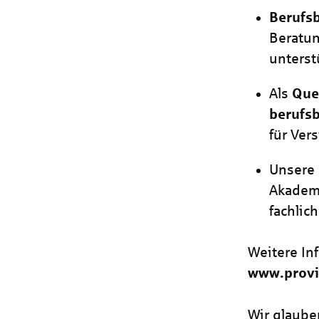
Berufs
Beratun
unterst
Als
Que
berufs
für Ver
Unsere
Akademi
fachlic
Weitere In
www.provin
Wir glaube