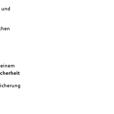
g und
ichen
 einem
icherheit
sicherung