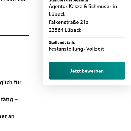
Standort der Agentur
Agentur Kasza & Schmüser in
Lübeck
Falkenstraße 21a
23564 Lübeck
Stellendetails
Festanstellung
Vollzeit
Jetzt bewerben
glich für
tätig –
ner an