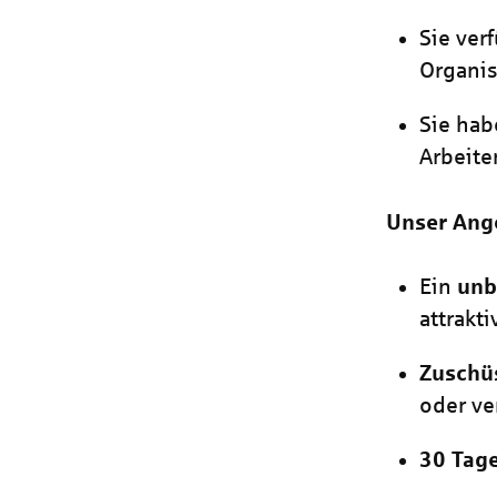
Sie ver
Organis
Sie hab
Arbeite
Unser Ang
Ein
unb
attrakt
Zuschü
oder v
30 Tage