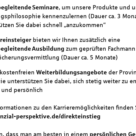
begleitende
Seminare
, um unsere Produkte und 
gsphilosophie kennenzulernen (Dauer ca. 3 Mona
ützen Sie dabei schnell „anzukommen“
reinsteiger
bieten wir Ihnen zusätzlich eine
begleitende
Ausbildung
zum geprüften Fachman
sicherungsvermittlung (Dauer ca. 5 Monate)
 kostenfreien
Weiterbildungsangebote
der Provin
e unterstützen Sie dabei, sich stetig weiter zu en
h und persönlich
formationen zu den Karrieremöglichkeiten finden S
zial-perspektive.de/direkteinstieg
n, dass man am besten in einem
persönlichen Ge