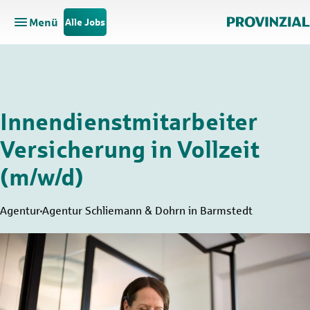
Menü
Alle Jobs
Hauptnavigation öffnen
Zum Hauptinhalt springen
Zur Navigation springen
Innendienstmitarbeiter
Versicherung in Vollzeit
(m/w/d)
Agentur
Agentur Schliemann & Dohrn in Barmstedt