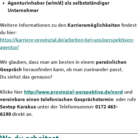
Agenturinhaber (w/m/d) als selbstständiger
Unternehmer
Weitere Informationen zu den
Karrieremöglichkeiten
findest
du hier:
https://karriere-provinzial.de/arbeiten-bei-uns/perspektiven-
agentur/
Wir glauben, dass man am besten in einem
persönlichen
Gespräch
herausfinden kann, ob man zueinander passt.
Du siehst das genauso?
Klicke hier
http://www.provinzial-perspektive.de/nord
und
vereinbare einen telefonischen Gesprächstermin
oder rufe
Sevtap Karakus
unter der Telefonnummer
0172 463-
6190
direkt an.