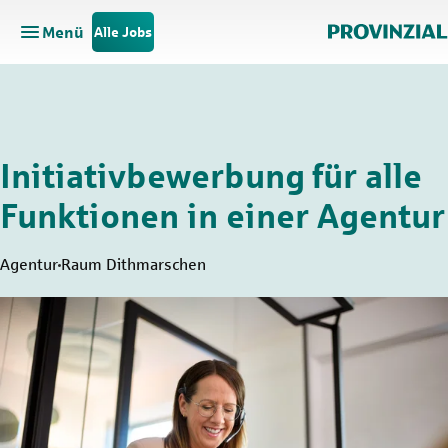
Menü
Alle Jobs
Hauptnavigation öffnen
Zum Hauptinhalt springen
Zur Navigation springen
Initiativbewerbung für alle
Funktionen in einer Agentur
Agentur
Raum Dithmarschen