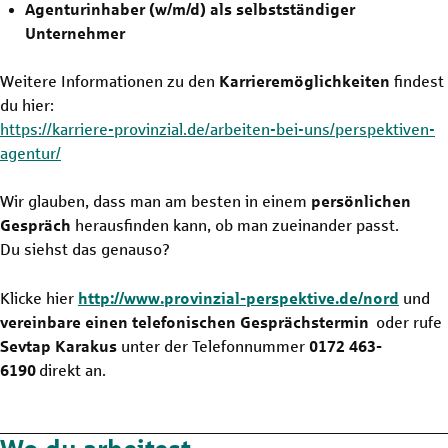
Agenturinhaber (w/m/d) als selbstständiger
Unternehmer
Weitere Informationen zu den
Karrieremöglichkeiten
findest
du hier:
https://karriere-provinzial.de/arbeiten-bei-uns/perspektiven-
agentur/
Wir glauben, dass man am besten in einem
persönlichen
Gespräch
herausfinden kann, ob man zueinander passt.
Du siehst das genauso?
Klicke hier
http://www.provinzial-perspektive.de/nord
und
vereinbare einen telefonischen Gesprächstermin
oder rufe
Sevtap Karakus
unter der Telefonnummer
0172 463-
6190
direkt an.