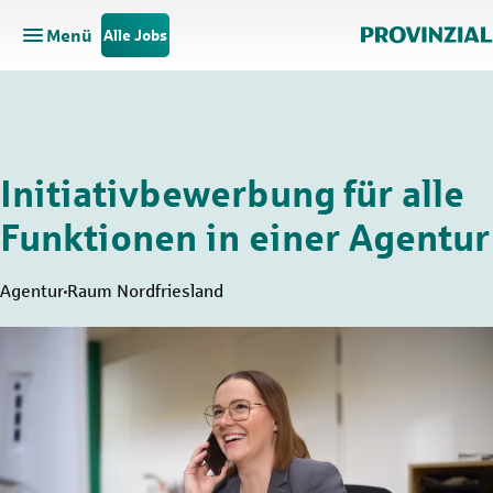
Menü
Alle Jobs
Hauptnavigation öffnen
Zum Hauptinhalt springen
Zur Navigation springen
Initiativbewerbung für alle
Funktionen in einer Agentur
Agentur
Raum Nordfriesland