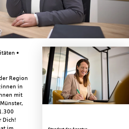
itäten •
 der Region
:innen in
nnen mit
 Münster,
 1.300
 Dich!
at im