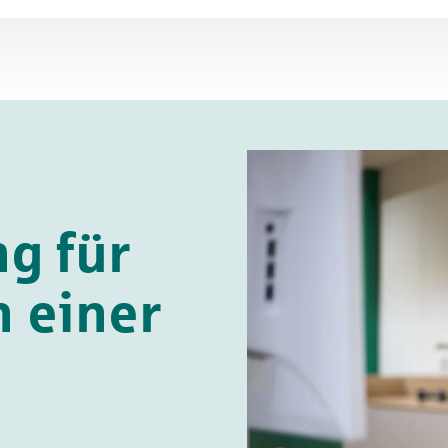
g für
n einer