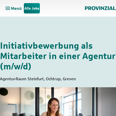
Menü
Alle Jobs
Hauptnavigation öffnen
Zum Hauptinhalt springen
Zur Navigation springen
Initiativbewerbung als
Mitarbeiter in einer Agentur
(m/w/d)
Agentur
Raum Steinfurt, Ochtrup, Greven