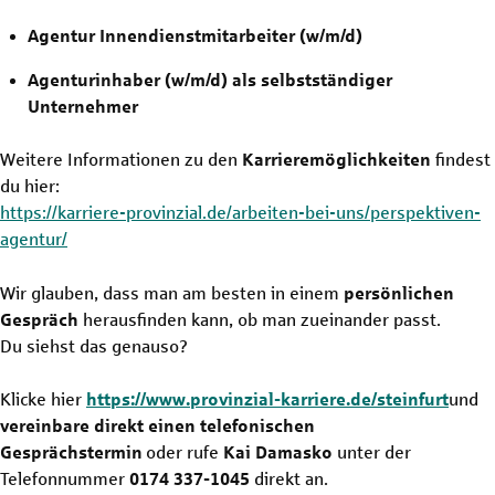
Agentur Innendienstmitarbeiter (w/m/d)
Agenturinhaber (w/m/d) als selbstständiger
Unternehmer
Weitere Informationen zu den
Karrieremöglichkeiten
findest
du hier:
https://karriere-provinzial.de/arbeiten-bei-uns/perspektiven-
agentur/
Wir glauben, dass man am besten in einem
persönlichen
Gespräch
herausfinden kann, ob man zueinander passt.
Du siehst das genauso?
Klicke hier
https://www.provinzial-karriere.de/steinfurt
und
vereinbare direkt einen telefonischen
Gesprächstermin
oder rufe
Kai Damasko
unter der
Telefonnummer
0174 337-1045
direkt an.