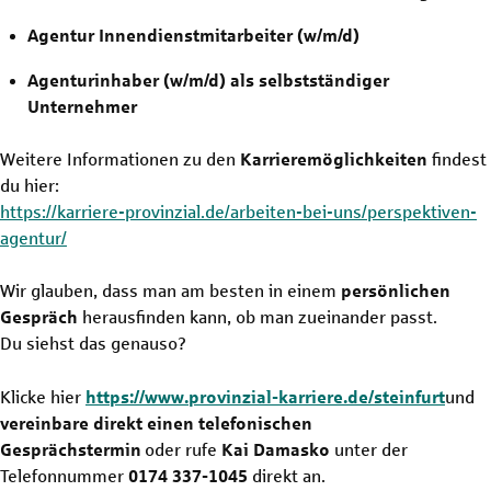
Agentur Innendienstmitarbeiter (w/m/d)
Agenturinhaber (w/m/d) als selbstständiger
Unternehmer
Weitere Informationen zu den
Karrieremöglichkeiten
findest
du hier:
https://karriere-provinzial.de/arbeiten-bei-uns/perspektiven-
agentur/
Wir glauben, dass man am besten in einem
persönlichen
Gespräch
herausfinden kann, ob man zueinander passt.
Du siehst das genauso?
Klicke hier
https://www.provinzial-karriere.de/steinfurt
und
vereinbare direkt einen telefonischen
Gesprächstermin
oder rufe
Kai Damasko
unter der
Telefonnummer
0174 337-1045
direkt an.