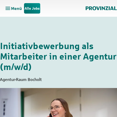
Menü
Alle Jobs
Hauptnavigation öffnen
Zum Hauptinhalt springen
Zur Navigation springen
Initiativbewerbung als
Mitarbeiter in einer Agentur
(m/w/d)
Agentur
Raum Bocholt