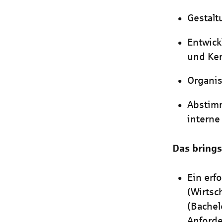
Gestalt
Entwick
und Ke
Organis
Abstimm
interne
Das brings
Ein erf
(Wirtsc
(Bachel
Anford