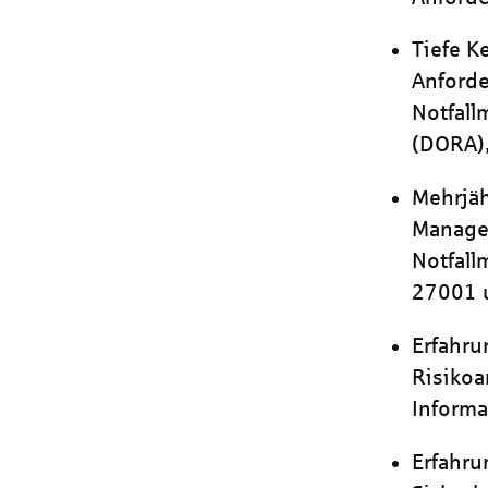
Tiefe K
Anforde
Notfall
(DORA),
Mehrjäh
Manage
Notfall
27001 
Erfahr
Risikoa
Informa
Erfahru