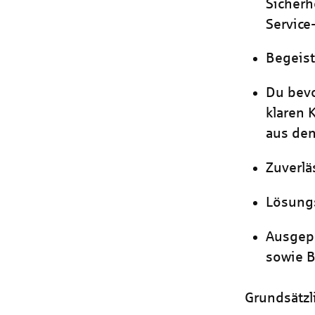
Sicherh
Service
Begeist
Du bevo
klaren 
aus de
Zuverlä
Lösungs
Ausgepr
sowie 
Grundsätzli