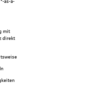
*-as-a-
g mit
 direkt
itsweise
ln
gkeiten