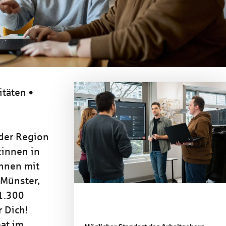
MS, DUS, KI
itäten •
 der Region
:innen in
nnen mit
 Münster,
 1.300
 Dich!
at im