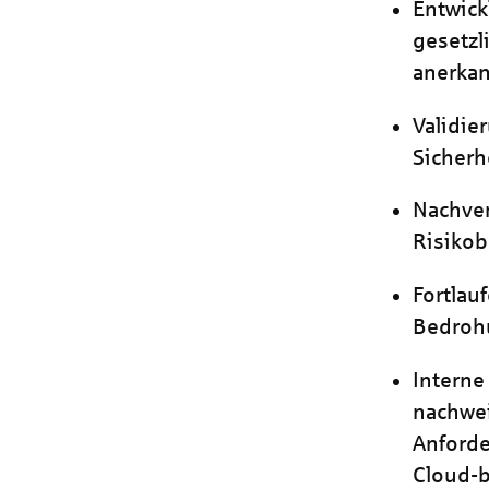
Entwick
gesetzl
anerka
Validie
Sicherh
Nachve
Risiko
Fortlau
Bedroh
Interne
nachwei
Anforde
Cloud-b