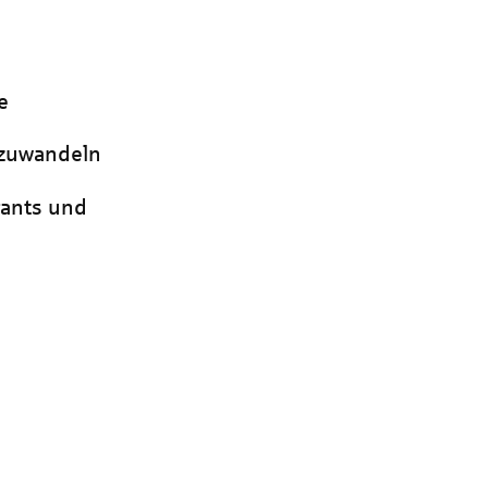
e
umzuwandeln
rants und