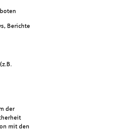
eboten
s, Berichte
(z.B.
um der
cherheit
ion mit den