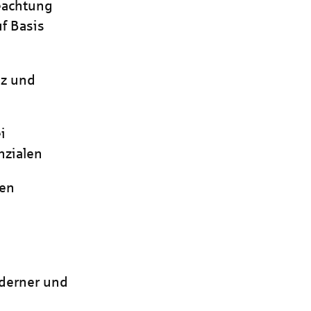
eachtung
f Basis
nz und
i
zialen
hen
oderner und