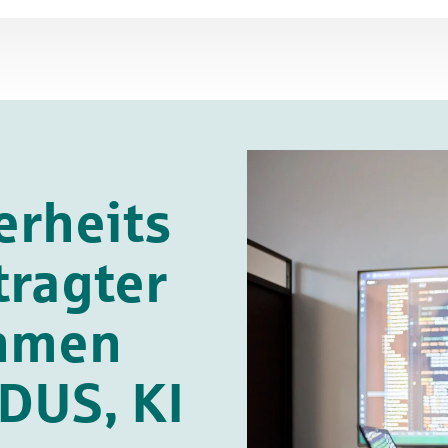
erheits
tragter
hmen
 DUS, KI