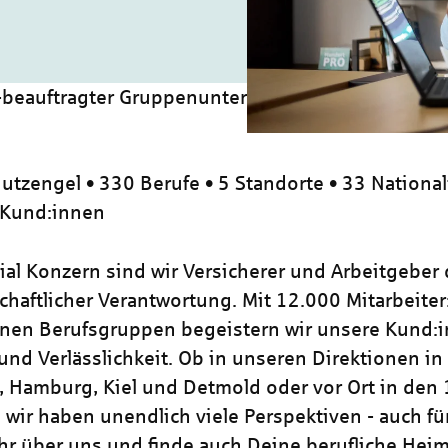
-beauftragter Gruppenunternehmen (all genders) 
utzengel • 330 Berufe • 5 Standorte • 33 National
 Kund:innen
zial Konzern sind wir Versicherer und Arbeitgeber
chaftlicher Verantwortung. Mit 12.000 Mitarbeiter
nen Berufsgruppen begeistern wir unsere Kund:i
und Verlässlichkeit. Ob in unseren Direktionen in
, Hamburg, Kiel und Detmold oder vor Ort in den
 wir haben unendlich viele Perspektiven - auch für
hr über uns und finde auch Deine berufliche Heim