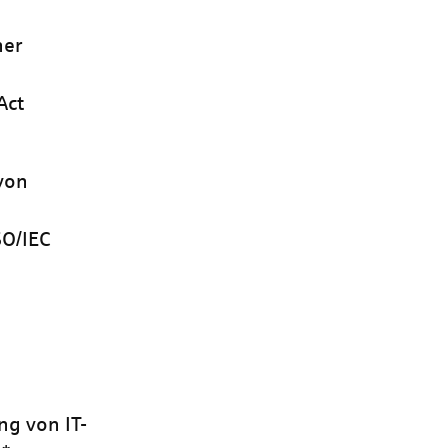
her
Act
von
SO/IEC
g von IT-