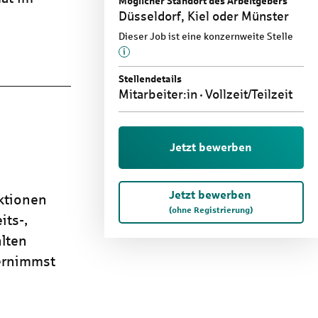
Möglicher Standort des Arbeitgebers
Düsseldorf, Kiel oder Münster
Dieser Job ist eine konzernweite Stelle
Mehr Informationen zu diesem Them
Stellendetails
Mitarbeiter:in
Vollzeit/Teilzeit
Jetzt bewerben
Jetzt bewerben
ktionen
(ohne Registrierung)
its-,
lten
bernimmst