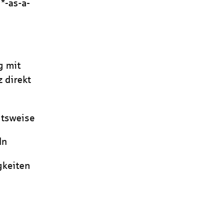
*-as-a-
g mit
 direkt
itsweise
ln
gkeiten