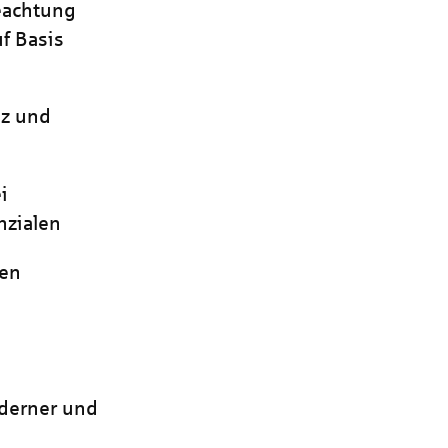
eachtung
f Basis
nz und
i
zialen
hen
oderner und