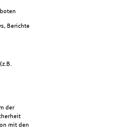
eboten
s, Berichte
(z.B.
um der
cherheit
ion mit den