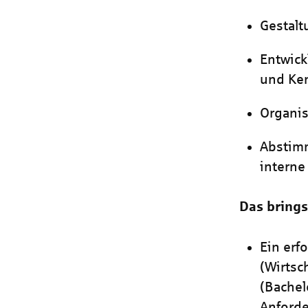
Gestalt
Entwick
und Ke
Organis
Abstimm
interne
Das brings
Ein erf
(Wirtsc
(Bachel
Anford