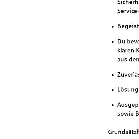
Sicherh
Service
Begeist
Du bevo
klaren 
aus de
Zuverlä
Lösungs
Ausgepr
sowie 
Grundsätzli