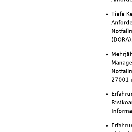
Tiefe K
Anforde
Notfall
(DORA),
Mehrjäh
Manage
Notfall
27001 
Erfahr
Risikoa
Informa
Erfahru