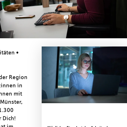
MS, DUS, KI
itäten •
 der Region
:innen in
nnen mit
 Münster,
 1.300
 Dich!
at im