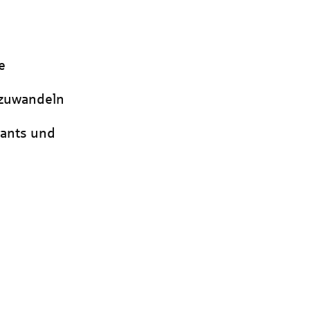
e
umzuwandeln
rants und