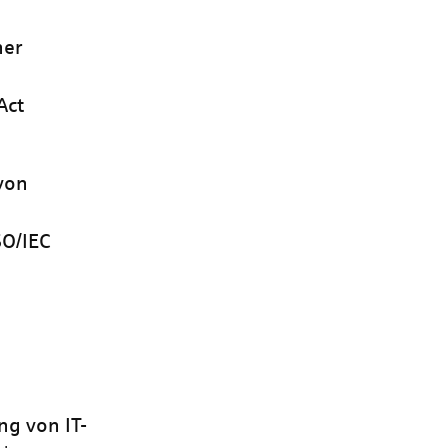
her
Act
von
SO/IEC
g von IT-