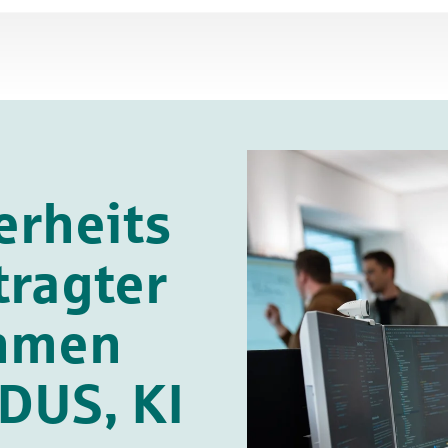
erheits
tragter
hmen
 DUS, KI