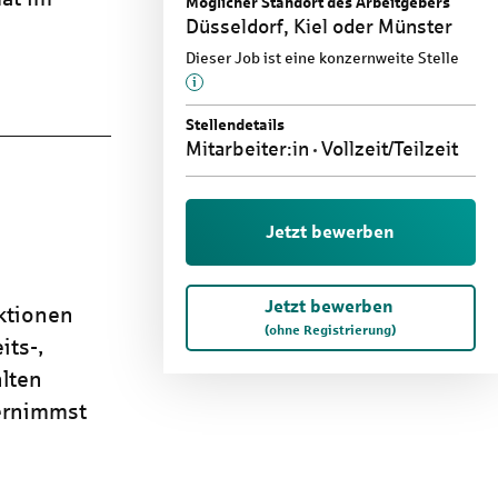
Möglicher Standort des Arbeitgebers
Düsseldorf, Kiel oder Münster
Dieser Job ist eine konzernweite Stelle
Mehr Informationen zu diesem Them
Stellendetails
Mitarbeiter:in
Vollzeit/Teilzeit
Jetzt bewerben
Jetzt bewerben
ktionen
(ohne Registrierung)
its-,
lten
bernimmst