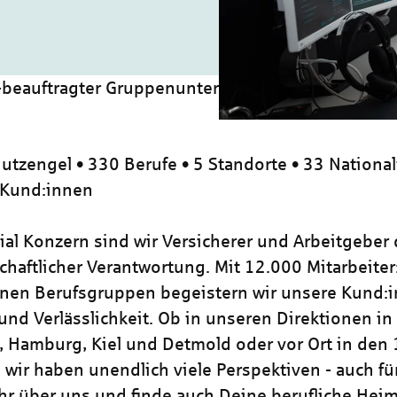
-beauftragter Gruppenunternehmen (all genders) 
utzengel • 330 Berufe • 5 Standorte • 33 National
 Kund:innen
zial Konzern sind wir Versicherer und Arbeitgeber
chaftlicher Verantwortung. Mit 12.000 Mitarbeiter
nen Berufsgruppen begeistern wir unsere Kund:i
und Verlässlichkeit. Ob in unseren Direktionen in
, Hamburg, Kiel und Detmold oder vor Ort in den
 wir haben unendlich viele Perspektiven - auch für
hr über uns und finde auch Deine berufliche Heim