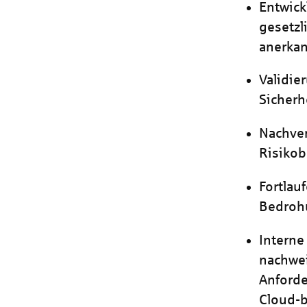
Entwick
gesetzl
anerka
Validie
Sicherh
Nachve
Risiko
Fortlau
Bedroh
Interne
nachwei
Anforde
Cloud-b