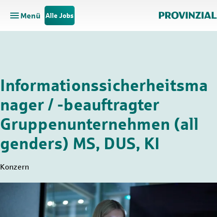
Menü
Alle Jobs
Hauptnavigation öffnen
Zum Hauptinhalt springen
Zur Navigation springen
Informationssicherheitsma
nager / -beauftragter
Gruppenunternehmen (all
genders) MS, DUS, KI
Konzern