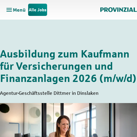
Menü
Alle Jobs
Hauptnavigation öffnen
Zum Hauptinhalt springen
Zur Navigation springen
Ausbildung zum Kaufmann
für Versicherungen und
Finanzanlagen 2026 (m/w/d)
Agentur
Geschäftsstelle Dittmer in Dinslaken