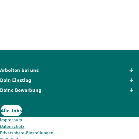
Der Stellenmarkt hält noch mehr Chancen für dich bereit. Schau
dich dort in Ruhe um und finde die Position, die wirklich zu dir
passt.
Zum Stellenmarkt
Arbeiten bei uns
Dein Einstieg
Deine Bewerbung
Alle Jobs
Impressum
Datenschutz
Privatsphäre-Einstellungen