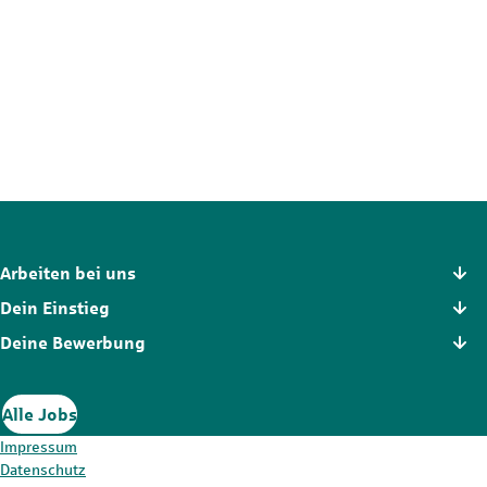
Nicht die passende Stelle?
Der Stellenmarkt hält noch mehr Chancen für dich bereit. Schau
dich dort in Ruhe um und finde die Position, die wirklich zu dir
passt.
Zum Stellenmarkt
Arbeiten bei uns
Dein Einstieg
Deine Bewerbung
Alle Jobs
Impressum
Datenschutz