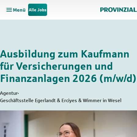
Menü
Alle Jobs
Hauptnavigation öffnen
Zum Hauptinhalt springen
Zur Navigation springen
Ausbildung zum Kaufmann
für Versicherungen und
Finanzanlagen 2026 (m/w/d)
Agentur
Geschäftsstelle Egerlandt & Erciyes & Wimmer in Wesel