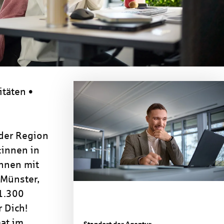
itäten •
 der Region
:innen in
nnen mit
 Münster,
 1.300
 Dich!
at im