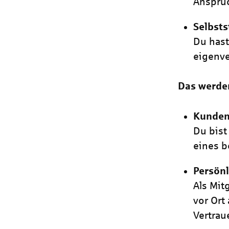
Anspruc
Selbsts
Du has
eigenve
Das werde
Kunden
Du bist
eines 
Persönl
Als Mit
vor Ort
Vertrau