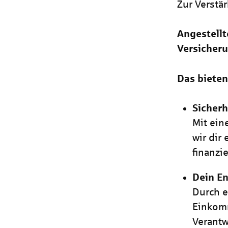
Zur Verstä
Angestellt
Versicheru
Das bieten
Sicherh
Mit ein
wir dir
finanzie
Dein En
Durch e
Einkomm
Verant