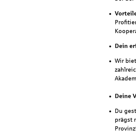
Vorteil
Profiti
Koopera
Dein er
Wir bie
zahlrei
Akadem
Deine 
Du gest
prägst 
Provinzi