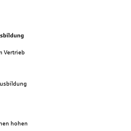
sbildung
m Vertrieb
ausbildung
h
inen hohen