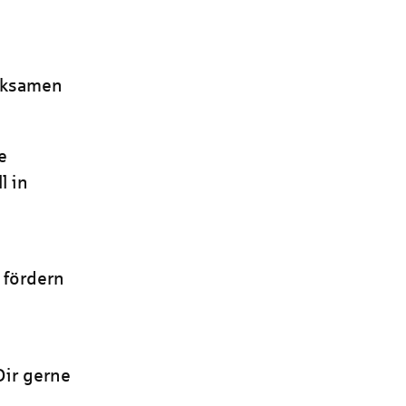
rksamen
e
l in
 fördern
Dir gerne