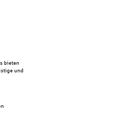
is bieten
istige und
en