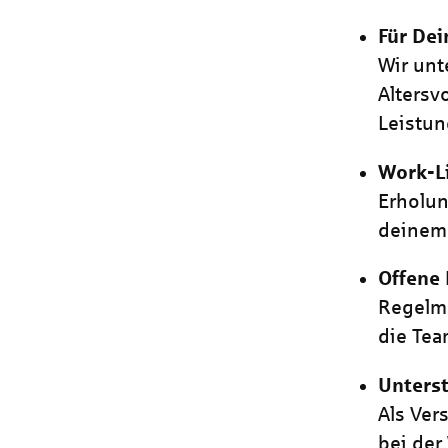
Für Dei
Wir unt
Alters
Leistun
Work-L
Erholun
deinem 
Offene
Regelmä
die Tea
Unters
Als Ver
bei der