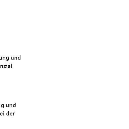
tung und
nzial
ig und
ei der