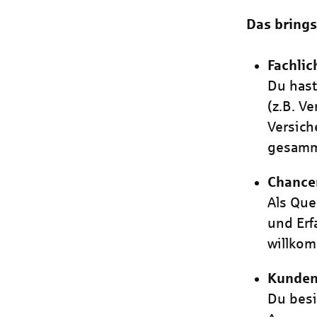
Das brings
Fachli
Du has
(z.B. V
Versich
gesamm
Chancen
Als Que
und Erf
willko
Kundeno
Du besi