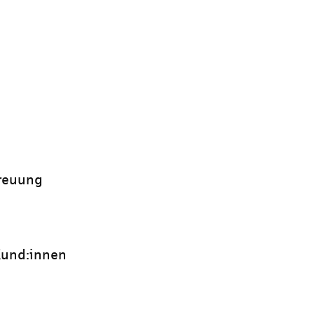
treuung
 Kund:innen