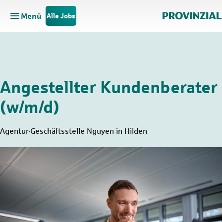
Menü
Alle Jobs
Hauptnavigation öffnen
Zum Hauptinhalt springen
Zur Navigation springen
Angestellter Kundenberater
(w/m/d)
Agentur
Geschäftsstelle Nguyen in Hilden