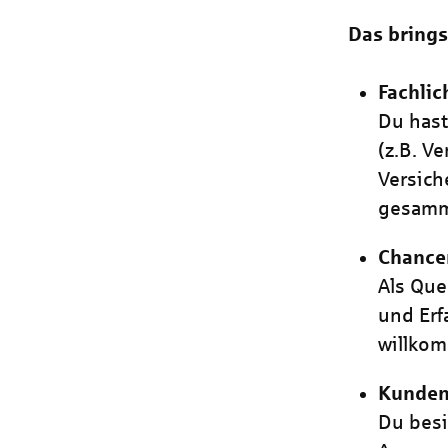
Das brings
Fachli
Du has
(z.B. V
Versich
gesamm
Chancen
Als Que
und Erf
willko
Kundeno
Du besi