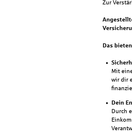
Zur Verstä
Angestellt
Versicheru
Das bieten
Sicherh
Mit ein
wir dir
finanzie
Dein En
Durch e
Einkomm
Verant