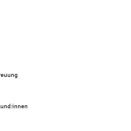
treuung
 Kund:innen