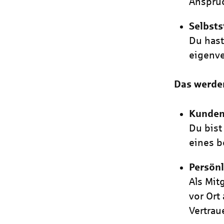
Anspruc
Selbsts
Du has
eigenve
Das werde
Kunden
Du bist
eines 
Persönl
Als Mit
vor Ort
Vertrau