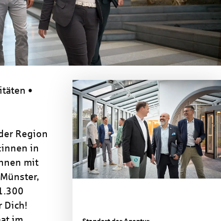
itäten •
 der Region
:innen in
nnen mit
 Münster,
 1.300
 Dich!
at im