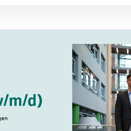
w/m/d)
gen