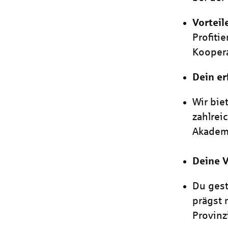
Vorteil
Profiti
Koopera
Dein er
Wir bie
zahlrei
Akadem
Deine 
Du gest
prägst 
Provinzi