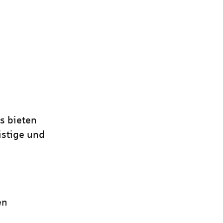
is bieten
istige und
en