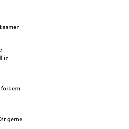
rksamen
e
l in
 fördern
Dir gerne