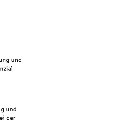
tung und
nzial
ig und
ei der