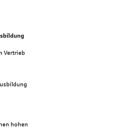
sbildung
m Vertrieb
ausbildung
h
inen hohen