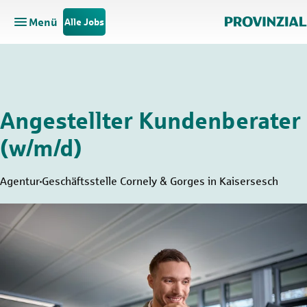
Menü
Alle Jobs
Hauptnavigation öffnen
Zum Hauptinhalt springen
Zur Navigation springen
Angestellter Kundenberater
(w/m/d)
Agentur
Geschäftsstelle Cornely & Gorges in Kaisersesch