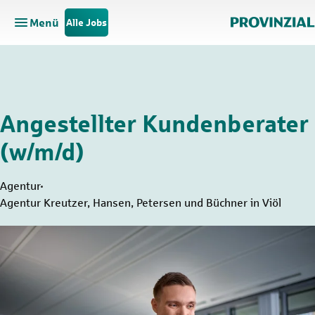
Menü
Alle Jobs
Hauptnavigation öffnen
Zum Hauptinhalt springen
Zur Navigation springen
Angestellter Kundenberater
(w/m/d)
Agentur
Agentur Kreutzer, Hansen, Petersen und Büchner in Viöl