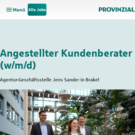
Menü
Alle Jobs
Hauptnavigation öffnen
Zum Hauptinhalt springen
Zur Navigation springen
Angestellter Kundenberater
(w/m/d)
Agentur
Geschäftsstelle Jens Sander in Brakel