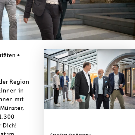
itäten •
 der Region
:innen in
nnen mit
 Münster,
 1.300
 Dich!
at im