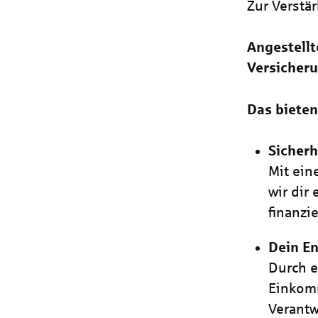
Zur Verstä
Angestellt
Versicheru
Das bieten
Sicherh
Mit ein
wir dir
finanzie
Dein En
Durch e
Einkomm
Verant