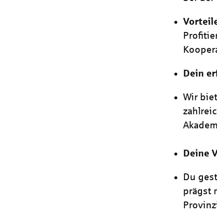
Vorteil
Profiti
Koopera
Dein er
Wir bie
zahlrei
Akadem
Deine 
Du gest
prägst 
Provinzi