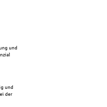
tung und
nzial
ig und
ei der