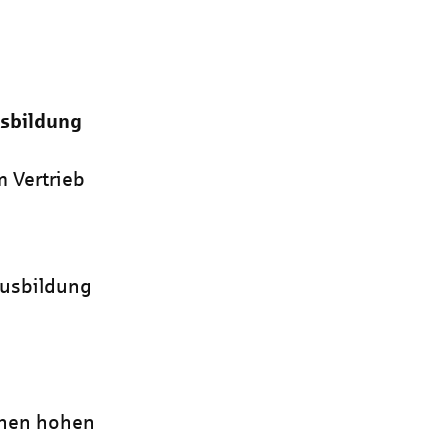
sbildung
m Vertrieb
ausbildung
h
inen hohen