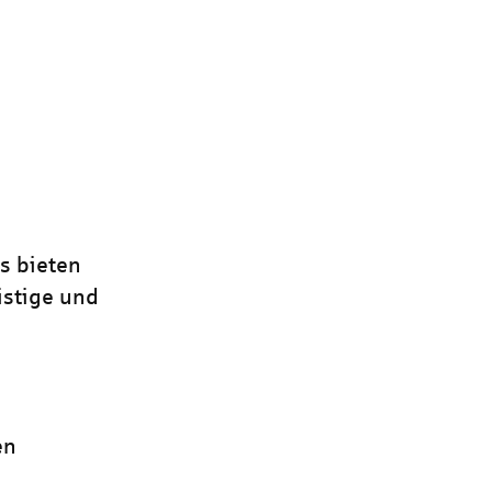
is bieten
istige und
en