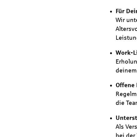
Für Dei
Wir unt
Alters
Leistun
Work-L
Erholun
deinem 
Offene
Regelmä
die Tea
Unters
Als Ver
bei der