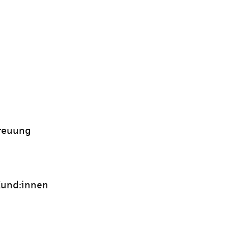
treuung
 Kund:innen