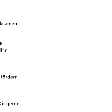
rksamen
e
l in
 fördern
Dir gerne