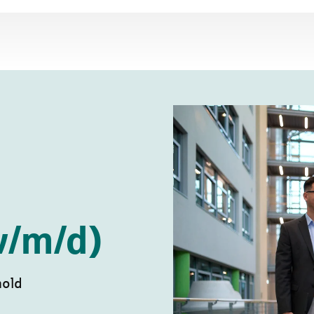
w/m/d)
mold