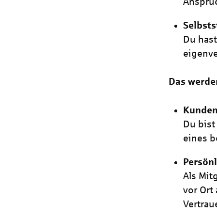
Anspruc
Selbsts
Du has
eigenve
Das werde
Kunden
Du bist
eines 
Persönl
Als Mit
vor Ort
Vertrau