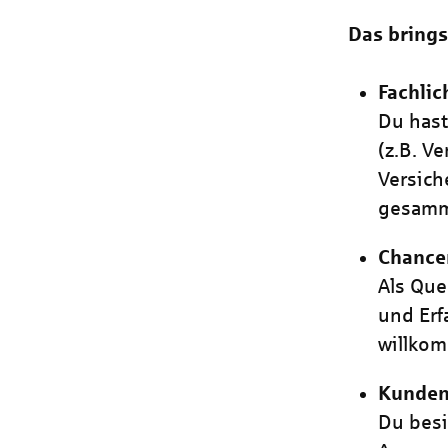
Das brings
Fachli
Du has
(z.B. V
Versich
gesamm
Chancen
Als Que
und Erf
willko
Kundeno
Du besi