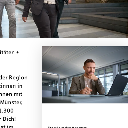
itäten •
 der Region
:innen in
nnen mit
 Münster,
 1.300
 Dich!
at im