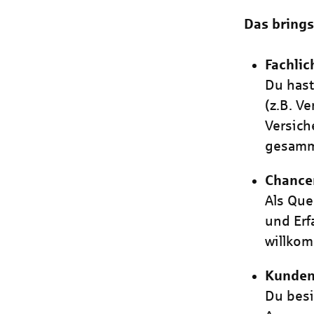
Das brings
Fachli
Du has
(z.B. V
Versich
gesamm
Chancen
Als Que
und Erf
willko
Kundeno
Du besi