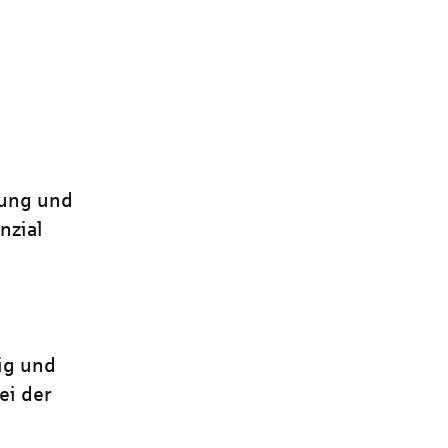
tung und
nzial
ig und
ei der