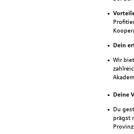
Vorteil
Profiti
Koopera
Dein er
Wir bie
zahlrei
Akadem
Deine 
Du gest
prägst 
Provinzi