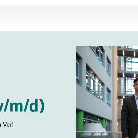
w/m/d)
 Verl