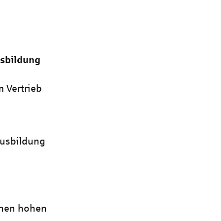
sbildung
m Vertrieb
ausbildung
h
inen hohen