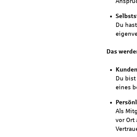
Anspruc
Selbsts
Du has
eigenve
Das werde
Kunden
Du bist
eines 
Persönl
Als Mit
vor Ort
Vertrau