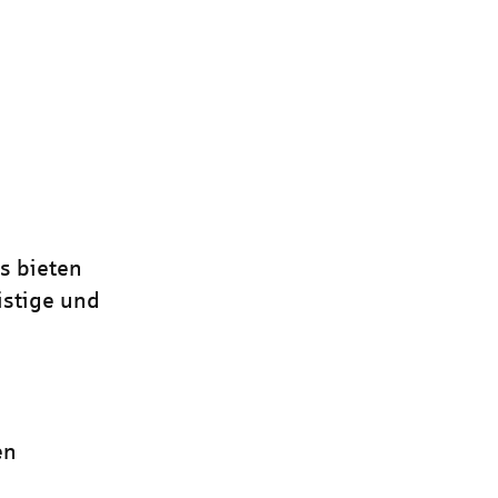
is bieten
istige und
en