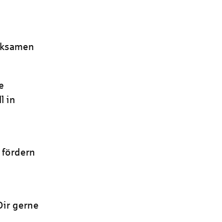
rksamen
e
l in
 fördern
Dir gerne