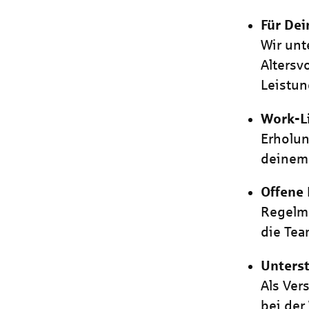
Für Dei
Wir unt
Alters
Leistun
Work-L
Erholun
deinem 
Offene
Regelmä
die Tea
Unters
Als Ver
bei der