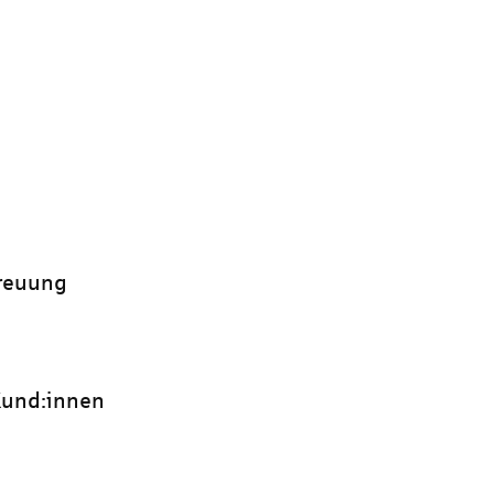
treuung
 Kund:innen