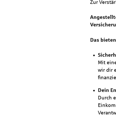
Zur Verstä
Angestellt
Versicheru
Das bieten
Sicherh
Mit ein
wir dir
finanzie
Dein En
Durch e
Einkomm
Verant