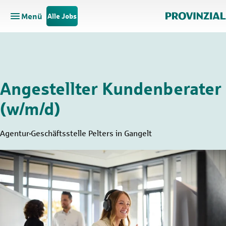
Menü
Alle Jobs
Hauptnavigation öffnen
Zum Hauptinhalt springen
Zur Navigation springen
Angestellter Kundenberater
(w/m/d)
Agentur
Geschäftsstelle Pelters in Gangelt