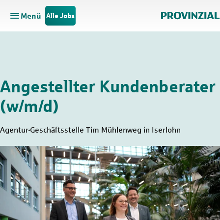
Menü
Alle Jobs
Hauptnavigation öffnen
Zum Hauptinhalt springen
Zur Navigation springen
Angestellter Kundenberater
(w/m/d)
Agentur
Geschäftsstelle Tim Mühlenweg in Iserlohn