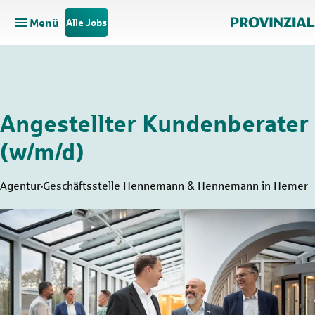
Menü
Alle Jobs
Hauptnavigation öffnen
Zum Hauptinhalt springen
Zur Navigation springen
Angestellter Kundenberater
(w/m/d)
Agentur
Geschäftsstelle Hennemann & Hennemann in Hemer