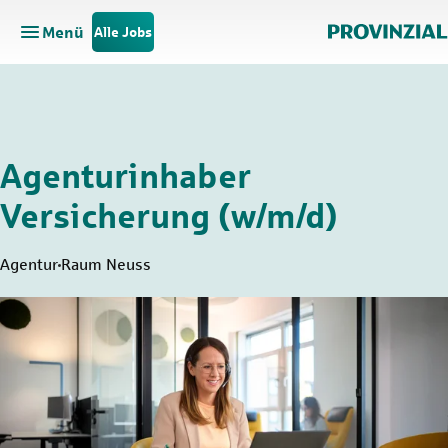
Menü
Alle Jobs
Hauptnavigation öffnen
Zum Hauptinhalt springen
Zur Navigation springen
Agenturinhaber
Versicherung (w/m/d)
Agentur
Raum Neuss