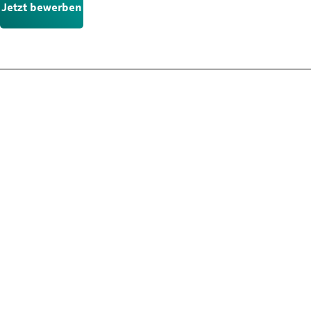
Jetzt bewerben
Nicht die passende Stelle?
Der Stellenmarkt hält noch mehr Chancen für dich bereit. Schau
dich dort in Ruhe um und finde die Position, die wirklich zu dir
passt.