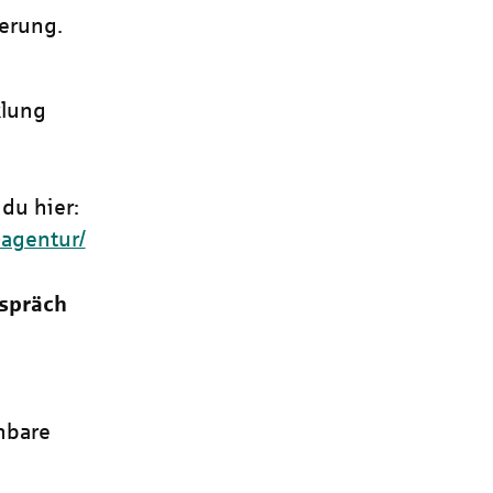
herung.
klung
du hier:
-agentur/
spräch
nbare