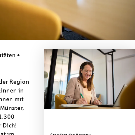
itäten •
 der Region
:innen in
nnen mit
 Münster,
 1.300
 Dich!
at im