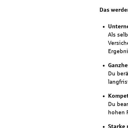
Das werde
Untern
Als sel
Versich
Ergebn
Ganzhe
Du berä
langfr
Kompet
Du bear
hohen 
Starke 