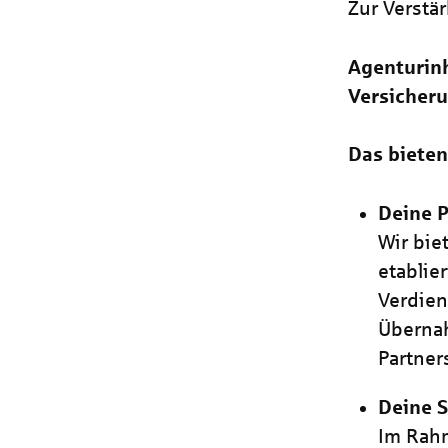
Zur Verstä
Agenturinh
Versicheru
Das bieten
Deine P
Wir bie
etablie
Verdien
Übernah
Partner
Deine S
Im Rahm