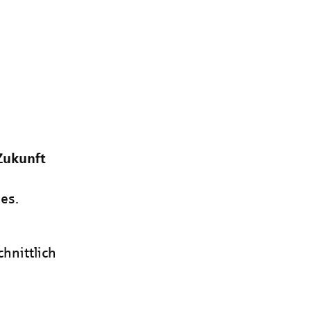
Zukunft
es.
hnittlich