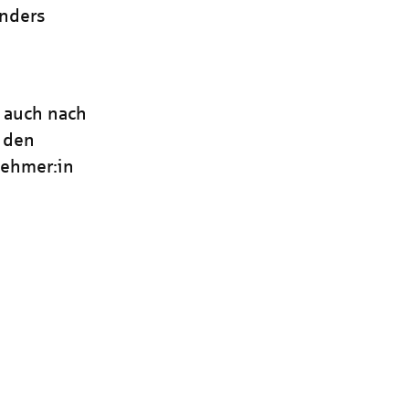
onders
, auch nach
s den
nehmer:in