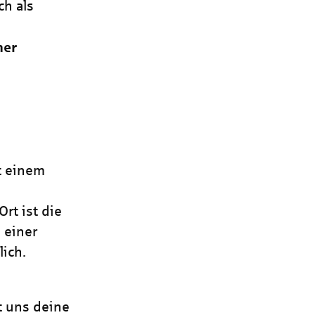
ch als
ner
it einem
rt ist die
 einer
ich.
t uns deine