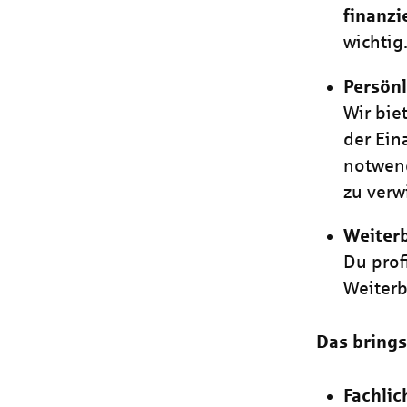
finanzi
wichtig
Persönl
Wir bie
der Ein
notwend
zu verw
Weiter
Du prof
Weiter
Das brings
Fachli