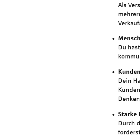
Als Ver
mehrere
Verkauf
Mensch
Du has
kommuni
Kundeno
Dein Ha
Kundeno
Denken
Starke 
Durch d
forders