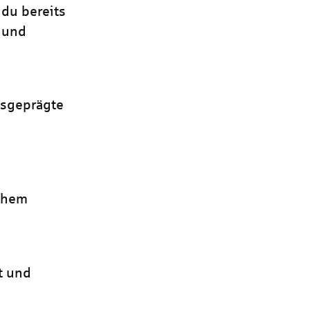
du bereits
t und
usgeprägte
schem
t und