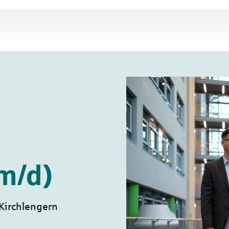
m/d)
Kirchlengern