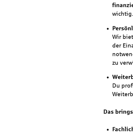
finanzi
wichtig
Persönl
Wir bie
der Ein
notwend
zu verw
Weiter
Du prof
Weiter
Das brings
Fachli