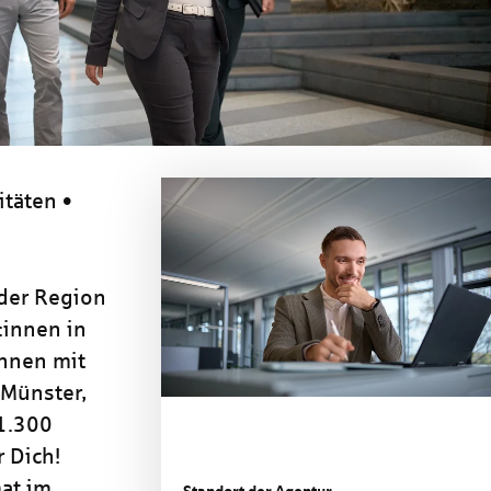
itäten •
 der Region
:innen in
nnen mit
 Münster,
 1.300
 Dich!
at im