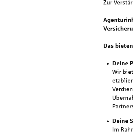
Zur Verstä
Agenturinh
Versicheru
Das bieten
Deine P
Wir bie
etablie
Verdien
Übernah
Partner
Deine S
Im Rahm