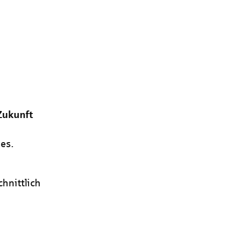
Zukunft
es.
hnittlich