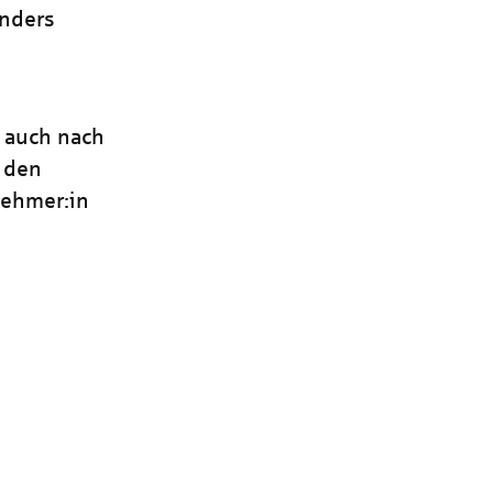
onders
, auch nach
s den
nehmer:in