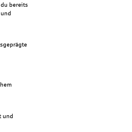
du bereits
t und
usgeprägte
schem
t und