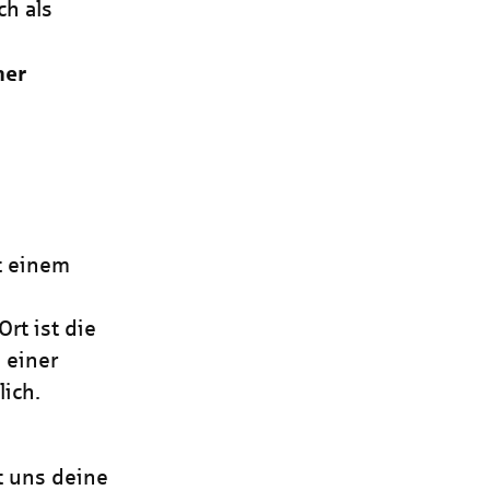
ch als
ner
it einem
rt ist die
 einer
ich.
t uns deine