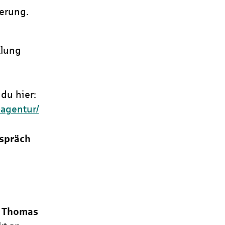
herung.
klung
du hier:
-agentur/
spräch
e
Thomas