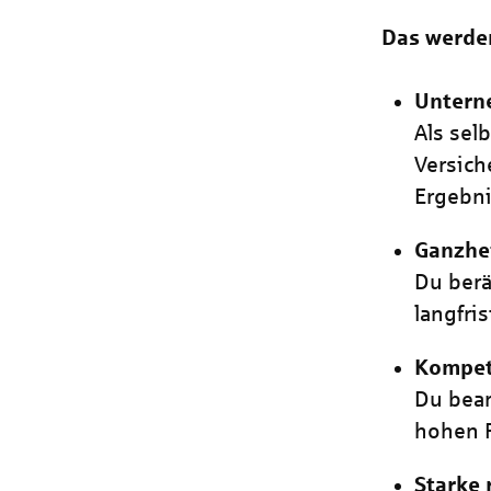
Das werde
Untern
Als sel
Versich
Ergebn
Ganzhe
Du berä
langfr
Kompet
Du bear
hohen 
Starke 