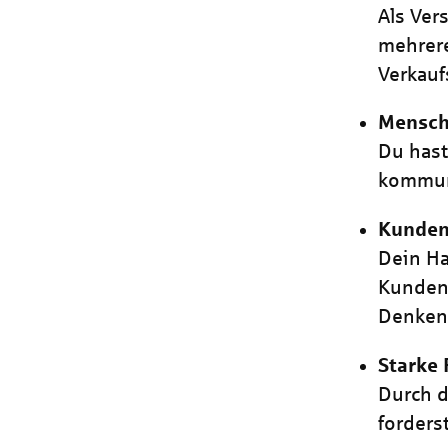
Als Ver
mehrere
Verkauf
Mensch
Du has
kommuni
Kundeno
Dein Ha
Kundeno
Denken
Starke 
Durch d
forders