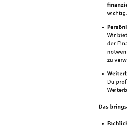
finanzi
wichtig
Persönl
Wir bie
der Ein
notwend
zu verw
Weiter
Du prof
Weiter
Das brings
Fachli