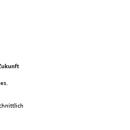
Zukunft
es.
hnittlich