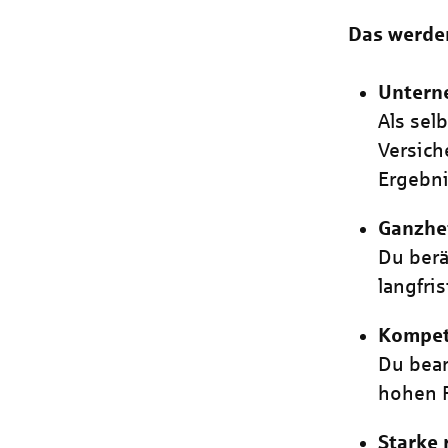
Das werde
Untern
Als sel
Versich
Ergebn
Ganzhe
Du berä
langfr
Kompet
Du bear
hohen 
Starke 