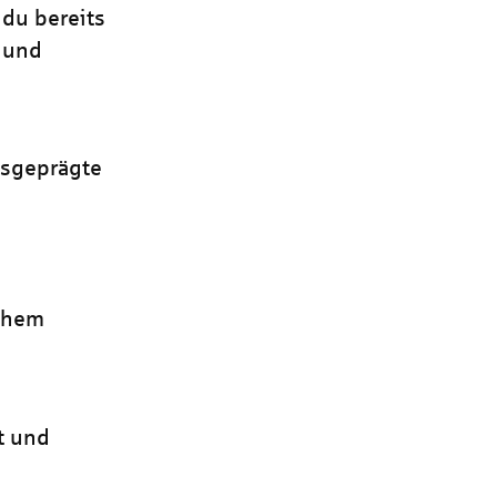
du bereits
t und
usgeprägte
schem
t und