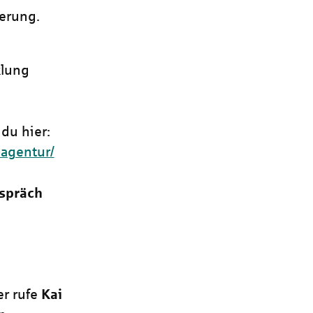
herung.
klung
du hier:
-agentur/
spräch
d
r rufe
Kai