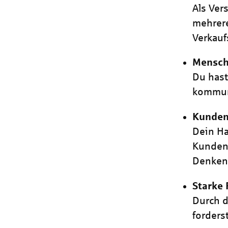
Als Ver
mehrere
Verkauf
Mensch
Du has
kommuni
Kundeno
Dein Ha
Kundeno
Denken
Starke 
Durch d
forders