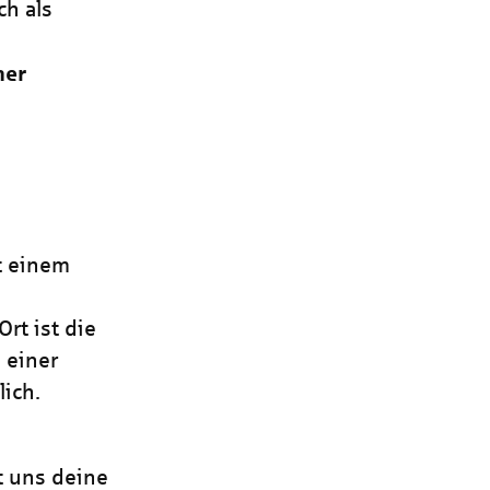
ch als
ner
it einem
rt ist die
 einer
ich.
t uns deine