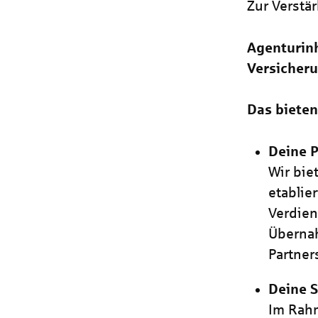
Zur Verstä
Agenturinh
Versicheru
Das bieten
Deine P
Wir bie
etablie
Verdien
Übernah
Partner
Deine S
Im Rahm