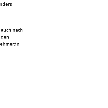
onders
, auch nach
s den
nehmer:in