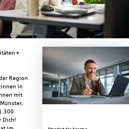
itäten •
 der Region
:innen in
nnen mit
 Münster,
 1.300
 Dich!
at im