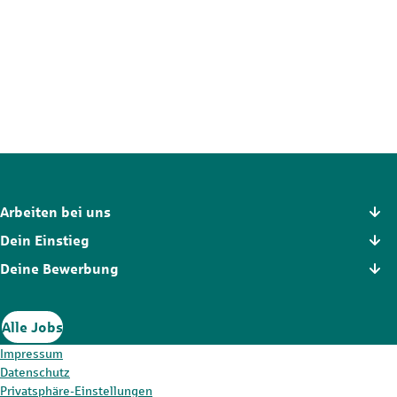
Nicht die passende Stelle?
Der Stellenmarkt hält noch mehr Chancen für dich bereit. Schau
dich dort in Ruhe um und finde die Position, die wirklich zu dir
passt.
Zum Stellenmarkt
Arbeiten bei uns
Dein Einstieg
Deine Bewerbung
Alle Jobs
Impressum
Datenschutz
Privatsphäre-Einstellungen