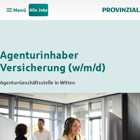
Menü
Alle Jobs
Hauptnavigation öffnen
Zum Hauptinhalt springen
Zur Navigation springen
Agenturinhaber
Versicherung (w/m/d)
Agentur
Geschäftsstelle in Witten