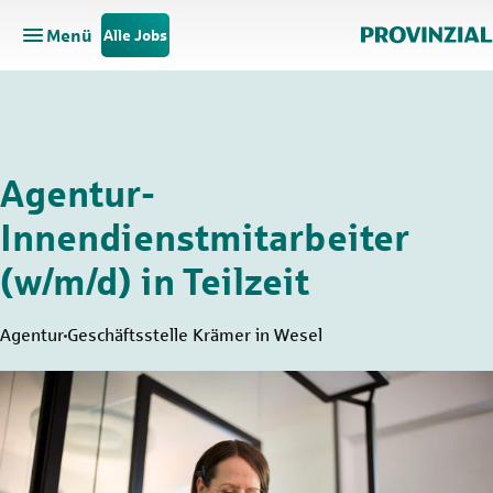
Menü
Alle Jobs
Hauptnavigation öffnen
Zum Hauptinhalt springen
Zur Navigation springen
Agentur-
Innendienstmitarbeiter
(w/m/d) in Teilzeit
Agentur
Geschäftsstelle Krämer in Wesel