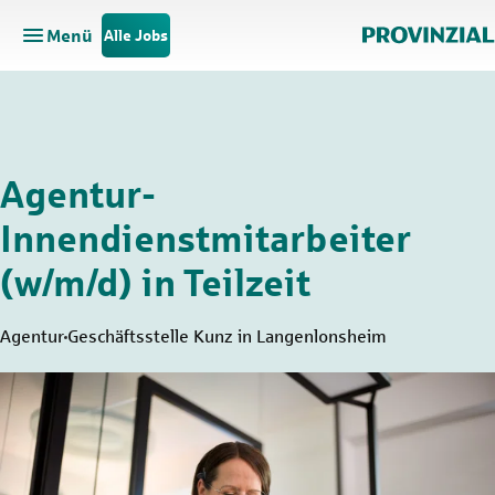
Menü
Alle Jobs
Hauptnavigation öffnen
Zum Hauptinhalt springen
Zur Navigation springen
Agentur-
Innendienstmitarbeiter
(w/m/d) in Teilzeit
Agentur
Geschäftsstelle Kunz in Langenlonsheim