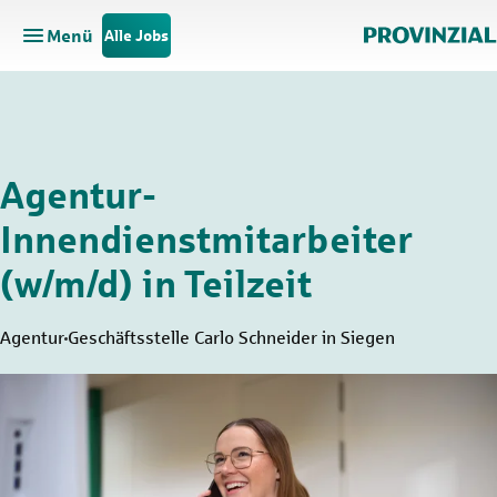
Menü
Alle Jobs
Hauptnavigation öffnen
Zum Hauptinhalt springen
Zur Navigation springen
Agentur-
Innendienstmitarbeiter
(w/m/d) in Teilzeit
Agentur
Geschäftsstelle Carlo Schneider in Siegen