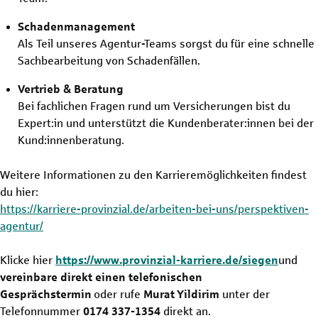
Schadenmanagement
Als Teil unseres Agentur-Teams sorgst du für eine schnelle
Sachbearbeitung von Schadenfällen.
Vertrieb & Beratung
Bei fachlichen Fragen rund um Versicherungen bist du
Expert:in und unterstützt die Kundenberater:innen bei der
Kund:innenberatung.
Weitere Informationen zu den Karrieremöglichkeiten findest
du hier:
https://karriere-provinzial.de/arbeiten-bei-uns/perspektiven-
agentur/
Klicke hier
https://www.provinzial-karriere.de/siegen
und
vereinbare direkt einen telefonischen
Gesprächstermin
oder rufe
Murat Yildirim
unter der
Telefonnummer
0174 337-1354
direkt an.