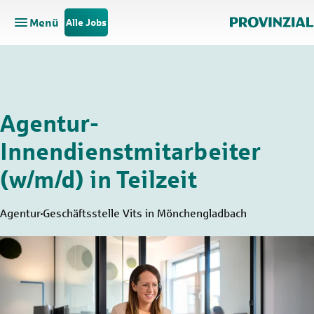
Menü
Alle Jobs
Hauptnavigation öffnen
Zum Hauptinhalt springen
Zur Navigation springen
Agentur-
Innendienstmitarbeiter
(w/m/d) in Teilzeit
Agentur
Geschäftsstelle Vits in Mönchengladbach