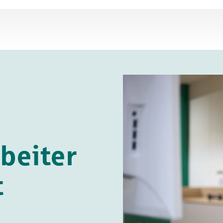
beiter
t