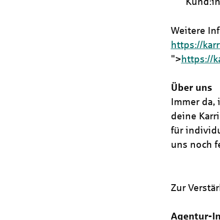
Kund:i
Weitere In
https://kar
">
https://
Über uns
Immer da, i
deine Karr
für indivi
uns noch fe
Zur Verstä
Agentur-In