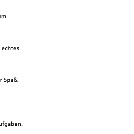
 im
n echtes
r Spaß.
Aufgaben.