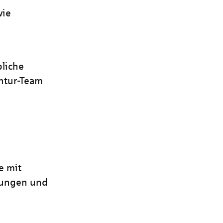
wie
bliche
entur-Team
e mit
erungen und