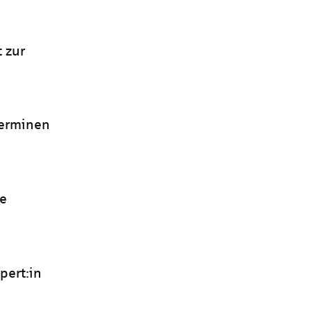
 zur
terminen
le
pert:in