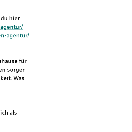
du hier:
-agentur/
en-agentur/
uhause für
ren sorgen
keit. Was
ich als