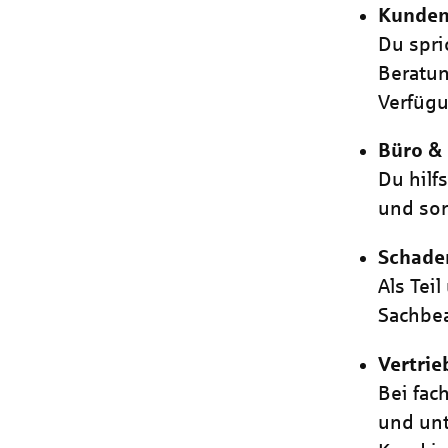
Kunden
Du spri
Beratun
Verfüg
Büro &
Du hilf
und sor
Schad
Als Tei
Sachbea
Vertrie
Bei fac
und unt