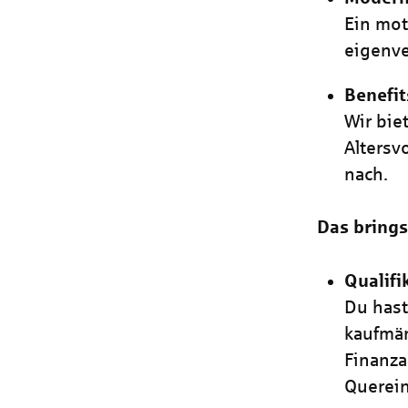
Ein mot
eigenve
Benefit
Wir bie
Altersv
nach.
Das brings
Qualifi
Du hast
kaufmän
Finanza
Querein