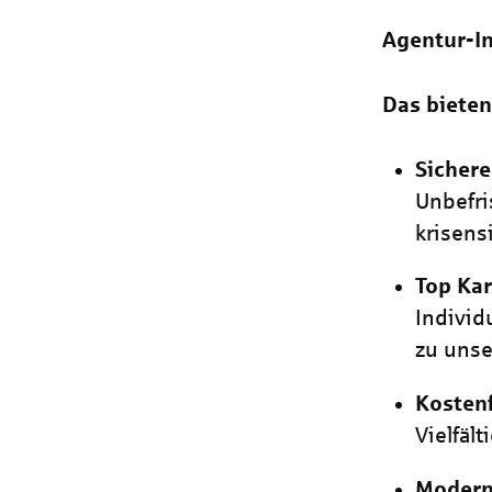
Agentur-In
Das bieten
Sichere
Unbefri
krisens
Top Ka
Individ
zu uns
Kostenf
Vielfäl
Modern