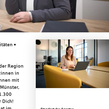
itäten •
 der Region
:innen in
nnen mit
 Münster,
 1.300
 Dich!
at im