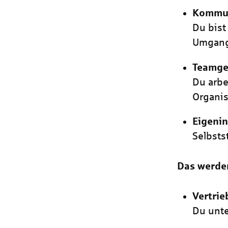
Kommun
Du bist
Umgang
Teamge
Du arbe
Organis
Eigenin
Selbsts
Das werde
Vertrie
Du unte