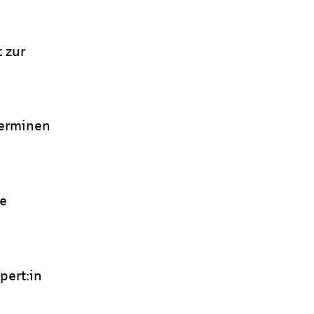
 zur
terminen
le
pert:in