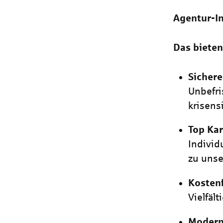
Agentur-In
Das bieten
Sichere
Unbefri
krisens
Top Ka
Individ
zu uns
Kostenf
Vielfäl
Modern