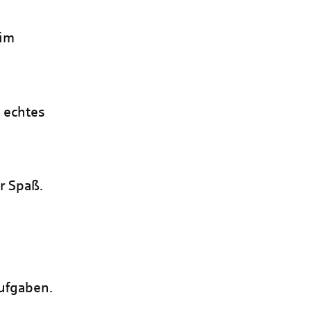
 im
n echtes
r Spaß.
Aufgaben.