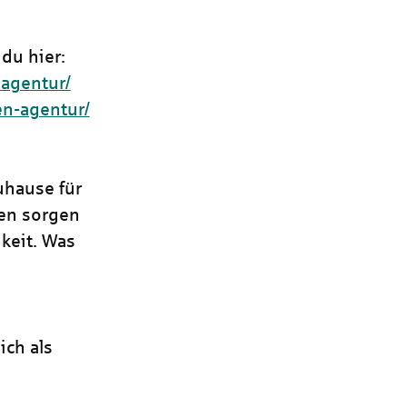
du hier:
-agentur/
en-agentur/
uhause für
ren sorgen
keit. Was
ich als