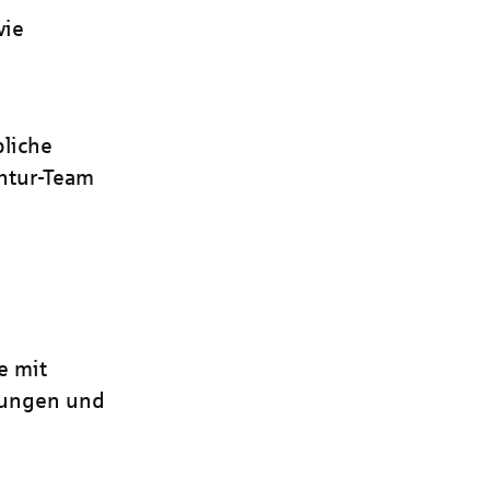
wie
bliche
entur-Team
e mit
erungen und