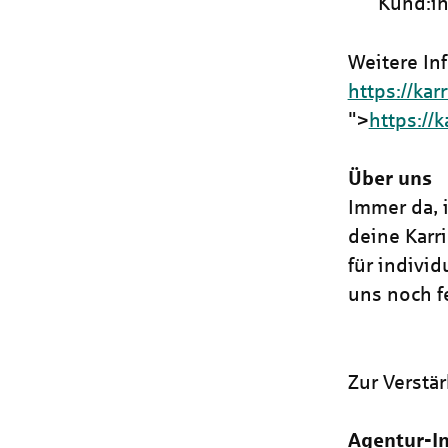
Kund:i
Weitere In
https://kar
">
https://
Über uns
Immer da, i
deine Karr
für indivi
uns noch fe
Zur Verstä
Agentur-In