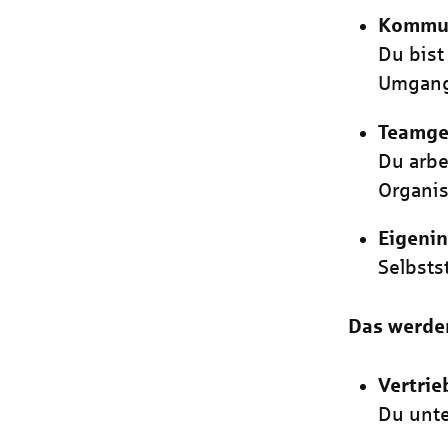
Kommun
Du bist
Umgang
Teamge
Du arbe
Organis
Eigenin
Selbsts
Das werde
Vertrie
Du unte