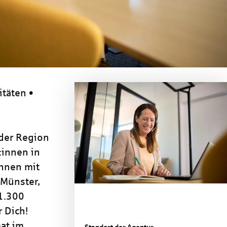
itäten •
 der Region
:innen in
nnen mit
 Münster,
 1.300
 Dich!
at im