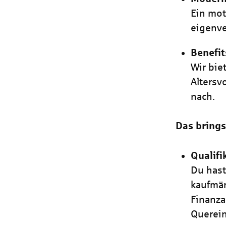
Ein mot
eigenve
Benefit
Wir bie
Altersv
nach.
Das brings
Qualifi
Du hast
kaufmän
Finanza
Querein