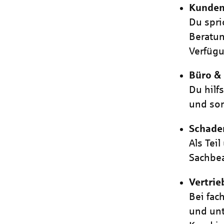
Kunden
Du spri
Beratun
Verfüg
Büro &
Du hilf
und sor
Schad
Als Tei
Sachbea
Vertrie
Bei fac
und unt