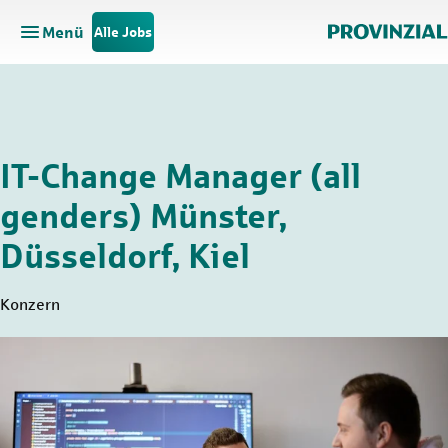
Menü
Alle Jobs
Hauptnavigation öffnen
Zum Hauptinhalt springen
Zur Navigation springen
IT-Change Manager (all
genders) Münster,
Düsseldorf, Kiel
Konzern