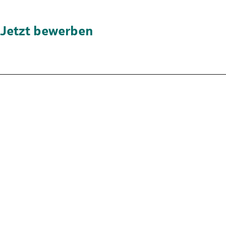
Jetzt bewerben
Nicht die passende Stelle?
Der Stellenmarkt hält noch mehr Chancen für dich bereit. Schau
dich dort in Ruhe um und finde die Position, die wirklich zu dir