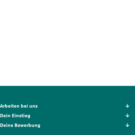
Nicht die passende Stelle?
Der Stellenmarkt hält noch mehr Chancen für dich bereit. Schau
dich dort in Ruhe um und finde die Position, die wirklich zu dir
passt.
Zum Stellenmarkt
Arbeiten bei uns
Dein Einstieg
Deine Bewerbung