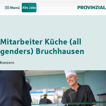
Menü
Alle Jobs
Hauptnavigation öffnen
Zum Hauptinhalt springen
Zur Navigation springen
Mitarbeiter Küche (all
genders) Bruchhausen
Konzern