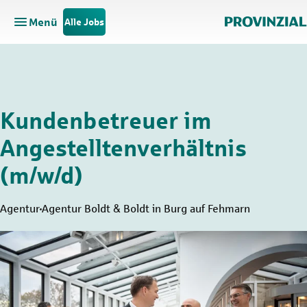
Menü
Alle Jobs
Hauptnavigation öffnen
Zum Hauptinhalt springen
Zur Navigation springen
Kundenbetreuer im
Angestelltenverhältnis
(m/w/d)
Agentur
Agentur Boldt & Boldt in Burg auf Fehmarn