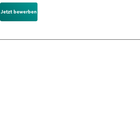
Jetzt bewerben
Nicht die passende Stelle?
Der Stellenmarkt hält noch mehr Chancen für dich bereit. Schau
dich dort in Ruhe um und finde die Position, die wirklich zu dir
passt.