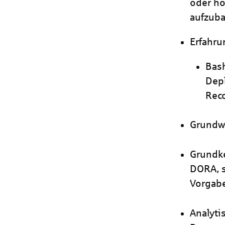
oder ho
aufzub
Erfahru
Bash
Depl
Rec
Grundw
Grundke
DORA, s
Vorgabe
Analyti