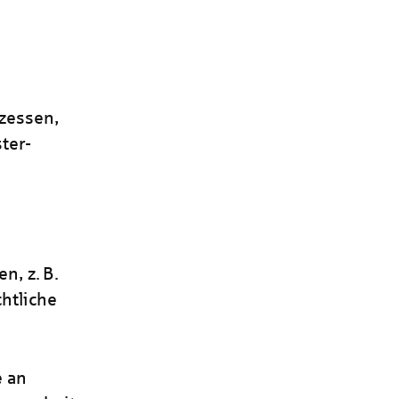
w
ozessen,
ter-
n, z. B.
chtliche
e an