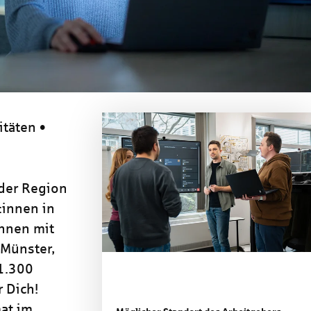
itäten •
 der Region
:innen in
nnen mit
 Münster,
 1.300
 Dich!
at im