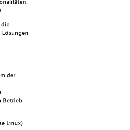
nalitäten,
.
 die
n Lösungen
um der
e
 Betrieb
se Linux)