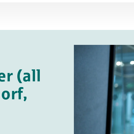
r (all
orf,