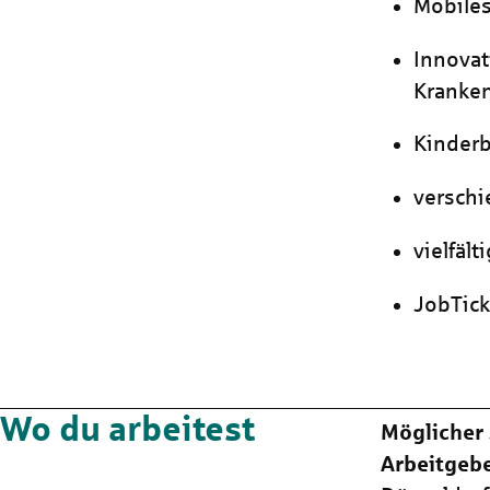
Mobiles
Innovat
Kranke
Kinder
versch
vielfäl
JobTic
Wo du arbeitest
Möglicher 
Arbeitgeb