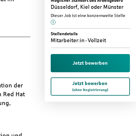
Möglicher Standort des Arbeitgebers
Düsseldorf, Kiel oder Münster
Dieser Job ist eine konzernweite Stelle
Mehr Informationen zu diesem Them
Stellendetails
Mitarbeiter:in
Vollzeit
Jetzt bewerben
Jetzt bewerben
ation der
(ohne Registrierung)
n Red Hat
tung,
tion und