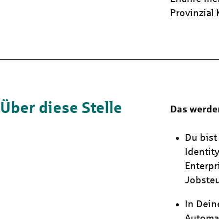
Provinzial
Über diese Stelle
Das werde
Du bist
Identit
Enterpr
Jobsteu
In Dein
Automa