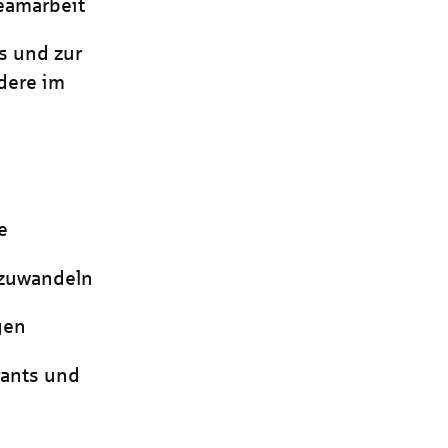
eamarbeit
s und zur
dere im
e
umzuwandeln
gen
rants und