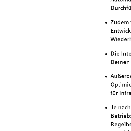
Durchf
Zudem v
Entwic
Wiederh
Die Int
Deinen 
Außerde
Optimi
für Inf
Je nac
Betrieb
Regelbe