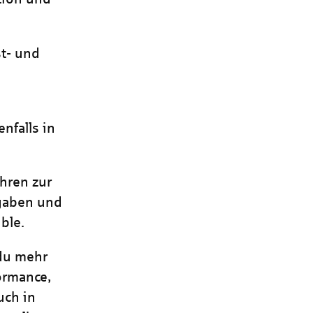
t- und
nfalls in
hren zur
gaben und
ble.
du mehr
ormance,
uch in