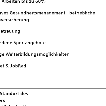
 Arbeiten bis zu 60%
ives Gesundheitsmanagement - betriebliche
nversicherung
betreuung
iedene Sportangebote
tige Weiterbildungsmöglichkeiten
ket & JobRad
Standort des
ers