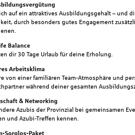
sbildungsvergütung
ich auf ein attraktives Ausbildungsgehalt – und d
keit, durch besonders gutes Engagement zusätzl
ienen.
ife Balance
ten dir 30 Tage Urlaub für deine Erholung.
res Arbeitsklima
ere von einer familiären Team-Atmosphäre und pe
hpartner während deiner gesamten Ausbildungsz
schaft & Networking
ndere Azubis der Provinzial bei gemeinsamen Eve
en und Azubi-Treffen kennen.
-Sorglos-Paket