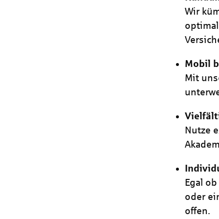
Wir küm
optimal
Versich
Mobil b
Mit uns
unterwe
Vielfäl
Nutze e
Akademi
Individ
Egal ob
oder ei
offen.