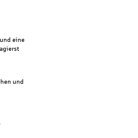
t und eine
agierst
ehen und
e