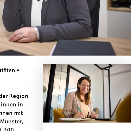
itäten •
 der Region
:innen in
nnen mit
 Münster,
 1.300