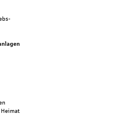
ebs-
anlagen
en
r Heimat