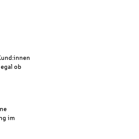
 Kund:innen
 egal ob
ine
ng im