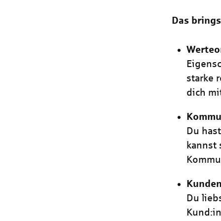
Das brings
Werteor
Eigensc
starke 
dich mi
Kommun
Du hast
kannst 
Kommuni
Kunden
Du lieb
Kund:in