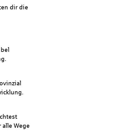
en dir die
ibel
ng.
ovinzial
wicklung.
öchtest
r alle Wege