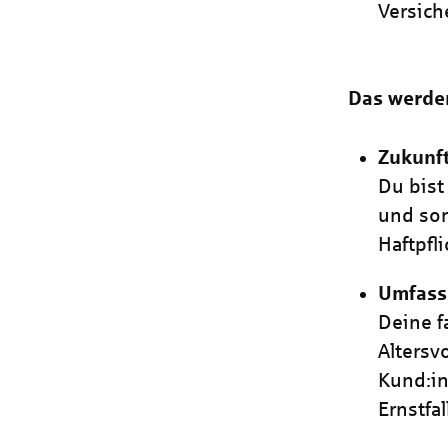
Versich
Das werde
Zukunf
Du bist
und sor
Haftpfli
Umfass
Deine f
Altersv
Kund:in
Ernstfa