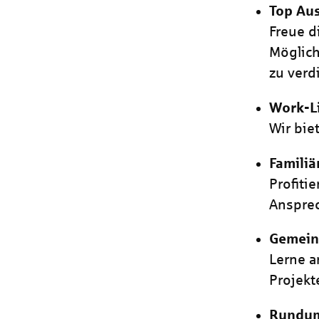
Top Au
Freue d
Möglich
zu verd
Work-L
Wir bie
Familiä
Profiti
Ansprec
Gemein
Lerne a
Projekt
Rundum