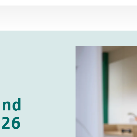
und
026