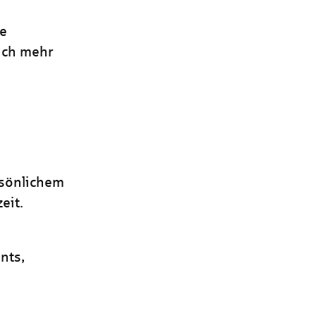
ie
ich mehr
rsönlichem
eit.
nts,